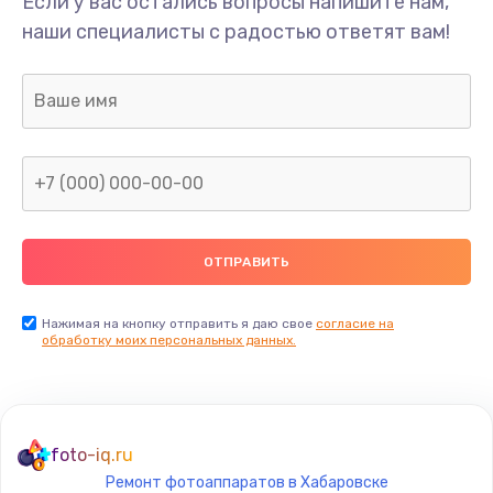
Если у вас остались вопросы напишите нам,
Замена/Pемонт карбюратора
наши специалисты с радостью ответят вам!
1300 руб.
Заказать
Ремонт капиллярной трубки
400 руб.
Заказать
Замена блока питания
1000 руб.
Заказать
Нажимая на кнопку отправить я даю свое
согласие на
обработку моих персональных данных.
Прошивка / разблокировка
900 руб.
Заказать
foto-iq.ru
Ремонт фотоаппаратов в Хабаровске