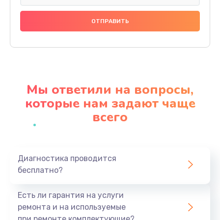
Замена праймера
1000 руб.
Заказать
Ремонт материнской платы
4500 руб.
Мы ответили на вопросы,
Заказать
которые нам задают чаще
всего
Профилактическая чистка
1000 руб.
Заказать
Диагностика проводится
бесплатно?
Прошивка BIOS
1920 руб.
Есть ли гарантия на услуги
Заказать
ремонта и на используемые
при ремонте комплектующие?