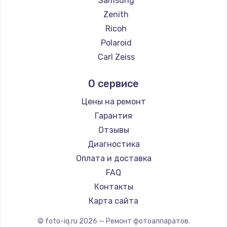
Samsung
Замена температурного датчика
Zenith
2500 руб.
Ricoh
Заказать
Polaroid
Carl Zeiss
Замена электроконфорки
Xiaomi
1300 руб.
О сервисе
LUMIX
Заказать
Kodak
Цены на ремонт
Гарантия
Техобслуживание
Отзывы
900 руб.
Диагностика
Заказать
Оплата и доставка
FAQ
Установка / подключение / демонтаж
Контакты
1300 руб.
Карта сайта
Заказать
© foto-iq.ru
2026
— Ремонт фотоаппаратов.