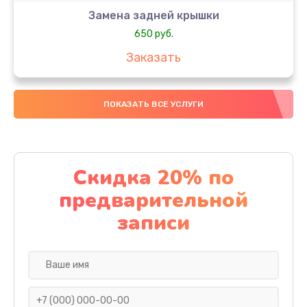
Замена задней крышки
650 руб.
Заказать
Замена аккумулятора
ПОКАЗАТЬ ВСЕ УСЛУГИ
4000 руб.
Заказать
Замена материнской платы
Скидка 20% по
1100 руб.
предварительной
Заказать
записи
Замена масла
750 руб.
Заказать