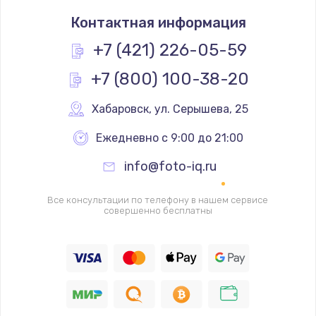
Замена термостата
Контактная информация
1200 руб.
Заказать
+7 (421) 226-05-59
+7 (800) 100-38-20
Замена реле
1000 руб.
Хабаровск
,
 ул. Серышева, 25
Заказать
Ежедневно с 9:00 до 21:00
Замена термопредохранителя
info@foto-iq.ru
700 руб.
Заказать
Все консультации по телефону в нашем сервисе
совершенно бесплатны
Замена ТЭНа
2500 руб.
Заказать
Замена шнура