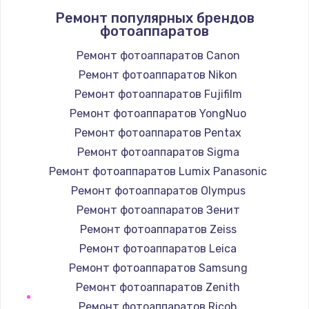
Ремонт популярных брендов
1400 руб.
фотоаппаратов
Заказать
Ремонт фотоаппаратов Canon
Ремонт фотоаппаратов Nikon
Замена / ремонт электронного модуля
управления
Ремонт фотоаппаратов Fujifilm
600 руб.
Ремонт фотоаппаратов YongNuo
Заказать
Ремонт фотоаппаратов Pentax
Ремонт фотоаппаратов Sigma
Замена конфорки
Ремонт фотоаппаратов Lumix Panasonic
1100 руб.
Ремонт фотоаппаратов Olympus
Заказать
Ремонт фотоаппаратов Зенит
Ремонт фотоаппаратов Zeiss
Замена платы сенсора
Ремонт фотоаппаратов Leica
900 руб.
Ремонт фотоаппаратов Samsung
Заказать
Ремонт фотоаппаратов Zenith
Ремонт фотоаппаратов Ricoh