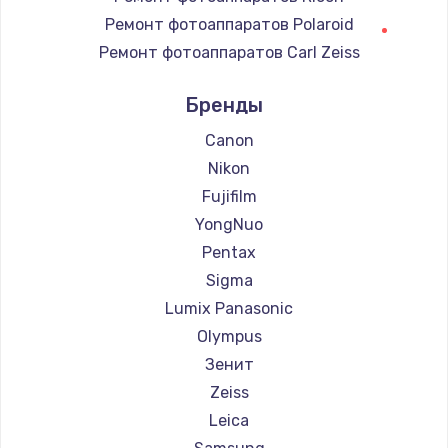
Замена регулятора режимов конфорки
Ремонт фотоаппаратов Polaroid
900 руб.
Ремонт фотоаппаратов Carl Zeiss
Заказать
Ремонт фотоаппаратов Xiaomi
Бренды
Ремонт фотоаппаратов LUMIX
Замена сенсорного датчика
Ремонт фотоаппаратов Kodak
Canon
1300 руб.
Nikon
Заказать
Fujifilm
YongNuo
Замена сигнальной лампы
Pentax
1200 руб.
Sigma
Заказать
Lumix Panasonic
Olympus
Замена системной платы
Зенит
1500 руб.
Zeiss
Заказать
Leica