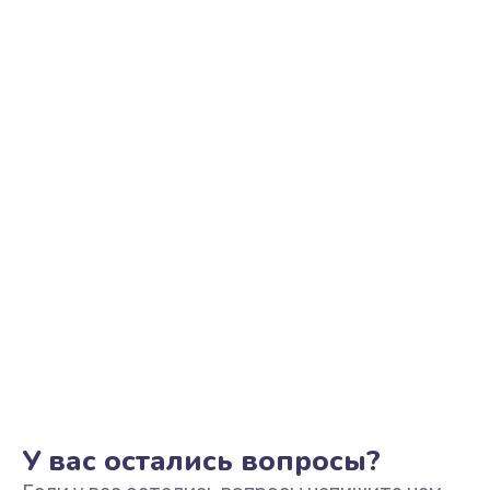
Ремонт цепи питания
2500 руб.
Заказать
Замена видеоадаптера (видеокарты)
1800 руб.
Заказать
Замена, перепайка чипа
1300 руб.
Заказать
Замена HDMI-разъема
650 руб.
Заказать
У вас остались вопросы?