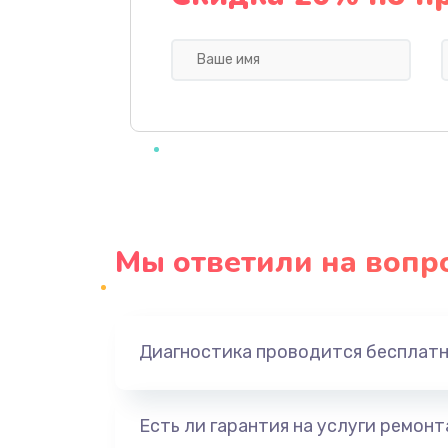
Замена кнопки
Ремонт корпуса
Настройка
Чистка оптической системы
Мы ответили на вопр
Не включается
Ремонт системной платы
Диагностика проводится бесплат
Ремонт электронных узлов
Есть ли гарантия на услуги ремон
Не видит устройство