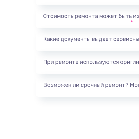
Не печатает
Стоимость ремонта может быть и
Скрипит, трещит
Какие документы выдает сервисны
Переполнен абсорбер
При ремонте используются оригин
Не видит бумагу
Зажевывает бумагу
Возможен ли срочный ремонт? Мог
Не захватывает бумагу
Грязная печать
Ремонт механики сканирующей 