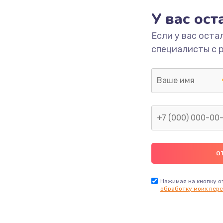
У вас ос
етки
1350 руб.
Заказ
Если у вас оста
специалисты с 
 ПО
680 руб.
Заказ
2000 руб.
Заказ
600 руб.
Заказ
1000 руб.
Заказ
2000 руб.
Заказ
Нажимая на кнопку о
обработку моих перс
1220 руб.
Заказ
100 руб.
Заказ