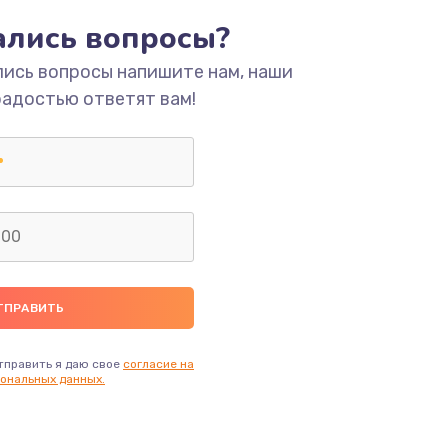
тались вопросы?
ать
лись вопросы напишите нам, наши
радостью ответят вам!
ать
ать
ать
ать
ать
тправить я даю свое
согласие на
ональных данных.
ать
ать