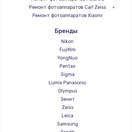
1220 руб.
Ремонт фотоаппаратов Carl Zeiss
Ремонт фотоаппаратов Xiaomi
Заказать
Ремонт фотоаппаратов LUMIX
Бренды
Ремонт блока питания
Ремонт фотоаппаратов Kodak
100 руб.
Ремонт фотоаппаратов Blackmagic
Nikon
Заказать
Fujifilm
YongNuo
Pentax
Sigma
Lumix Panasonic
Olympus
Зенит
Zeiss
Leica
Samsung