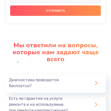
Замена датчика
480 руб.
Заказать
Замена дисплея
1350 руб.
Мы ответили на вопросы,
Заказать
которые нам задают чаще
всего
Замена кнопки
510 руб.
Заказать
Диагностика проводится
бесплатно?
Ремонт корпуса
1410 руб.
Есть ли гарантия на услуги
Заказать
ремонта и на используемые
при ремонте комплектующие?