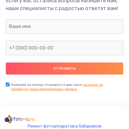
Если у вас остались вопросы напишите нам,
Переполнен абсорбер
наши специалисты с радостью ответят вам!
300 руб.
Заказать
Не видит бумагу
550 руб.
Заказать
Зажевывает бумагу
500 руб.
Заказать
Нажимая на кнопку отправить я даю свое
согласие на
обработку моих персональных данных.
Не захватывает бумагу
600 руб.
Заказать
foto-iq.ru
Ремонт фотоаппаратов в Хабаровске