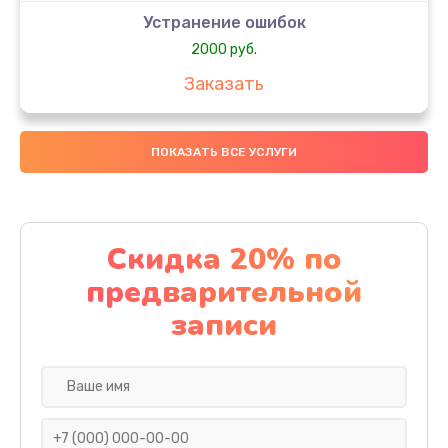
Устранение ошибок
2000 руб.
Заказать
Ремонт после залития
ПОКАЗАТЬ ВСЕ УСЛУГИ
1730 руб.
Заказать
Ремонт электроплаты
Скидка 20% по
1320 руб.
предварительной
Заказать
записи
Замена шнура
540 руб.
Заказать