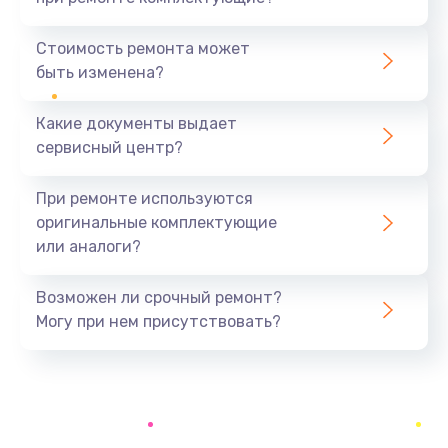
Настройка
480 руб.
Стоимость ремонта может
быть изменена?
Заказать
Какие документы выдает
Чистка оптической системы
сервисный центр?
880 руб.
Заказать
При ремонте используются
оригинальные комплектующие
Не включается
или аналоги?
800 руб.
Заказать
Возможен ли срочный ремонт?
Могу при нем присутствовать?
Ремонт системной платы
2600 руб.
Заказать