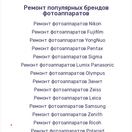
Ремонт популярных брендов
2000 руб.
фотоаппаратов
Заказать
Ремонт фотоаппаратов Nikon
Ремонт фотоаппаратов Fujifilm
Комплексная чистка
Ремонт фотоаппаратов YongNuo
600 руб.
Ремонт фотоаппаратов Pentax
Заказать
Ремонт фотоаппаратов Sigma
Замена лампы подсветки
Ремонт фотоаппаратов Lumix Panasonic
1000 руб.
Ремонт фотоаппаратов Olympus
Ремонт фотоаппаратов Зенит
Заказать
Ремонт фотоаппаратов Zeiss
Ремонт блока управления
Ремонт фотоаппаратов Leica
2000 руб.
Ремонт фотоаппаратов Samsung
Ремонт фотоаппаратов Zenith
Заказать
Ремонт фотоаппаратов Ricoh
Прошивка
Ремонт фотоаппаратов Polaroid