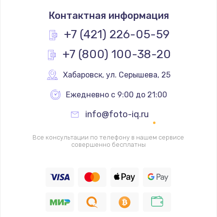
Грязная печать
Контактная информация
350 руб.
Заказать
+7 (421) 226-05-59
+7 (800) 100-38-20
Ремонт механики сканирующей головки
1800 руб.
Хабаровск
,
 ул. Серышева, 25
Заказать
Ежедневно с 9:00 до 21:00
Ремонт инвертора лампы подсветки
info@foto-iq.ru
1350 руб.
Заказать
Все консультации по телефону в нашем сервисе
совершенно бесплатны
Перепрошивка, восстановление ПО
680 руб.
Заказать
Замена матричного блока