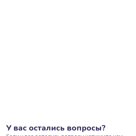
Ремонт электронных узлов
1350 руб.
Заказать
Не видит устройство
800 руб.
Заказать
Не печатает
700 руб.
Заказать
Скрипит, трещит
600 руб.
Заказать
У вас остались вопросы?