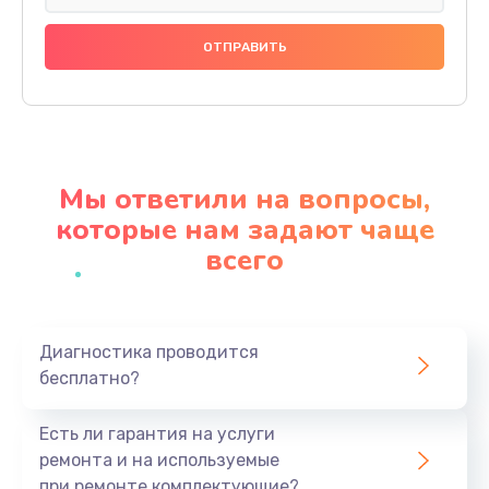
Замена датчика
480 руб.
Заказать
Замена дисплея
1350 руб.
Мы ответили на вопросы,
Заказать
которые нам задают чаще
всего
Замена кнопки
510 руб.
Заказать
Диагностика проводится
бесплатно?
Ремонт корпуса
1410 руб.
Есть ли гарантия на услуги
Заказать
ремонта и на используемые
при ремонте комплектующие?