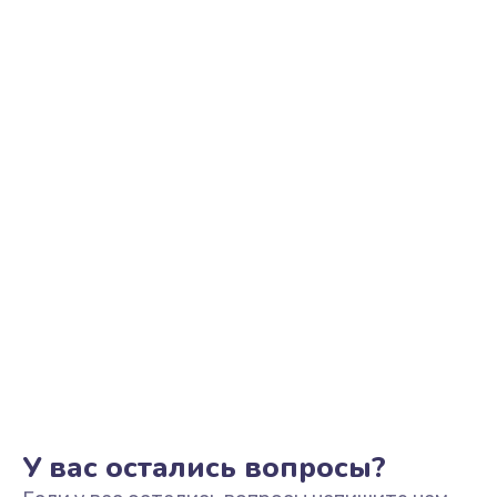
Ремонт электронных узлов
1350 руб.
Заказать
Не видит устройство
800 руб.
Заказать
Не печатает
700 руб.
Заказать
Скрипит, трещит
600 руб.
Заказать
У вас остались вопросы?