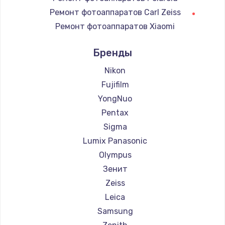
1220 руб.
Ремонт фотоаппаратов Carl Zeiss
Ремонт фотоаппаратов Xiaomi
Заказать
Ремонт фотоаппаратов LUMIX
Бренды
Ремонт блока питания
Ремонт фотоаппаратов Kodak
100 руб.
Ремонт фотоаппаратов Blackmagic
Nikon
Заказать
Fujifilm
YongNuo
Pentax
Sigma
Lumix Panasonic
Olympus
Зенит
Zeiss
Leica
Samsung