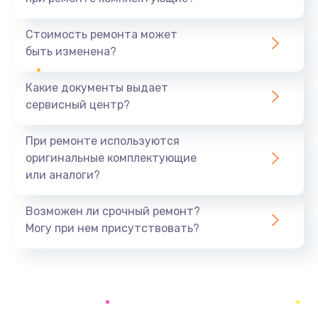
Настройка
480 руб.
Стоимость ремонта может
быть изменена?
Заказать
Какие документы выдает
Чистка оптической системы
сервисный центр?
880 руб.
Заказать
При ремонте используются
оригинальные комплектующие
Не включается
или аналоги?
800 руб.
Заказать
Возможен ли срочный ремонт?
Могу при нем присутствовать?
Ремонт системной платы
2600 руб.
Заказать