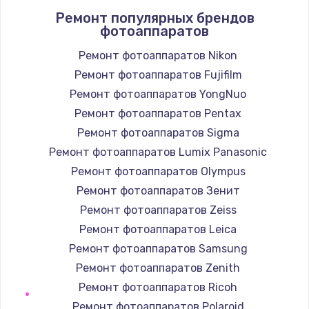
Ремонт популярных брендов
2000 руб.
фотоаппаратов
Заказать
Ремонт фотоаппаратов Nikon
Ремонт фотоаппаратов Fujifilm
Комплексная чистка
Ремонт фотоаппаратов YongNuo
600 руб.
Ремонт фотоаппаратов Pentax
Заказать
Ремонт фотоаппаратов Sigma
Замена лампы подсветки
Ремонт фотоаппаратов Lumix Panasonic
1000 руб.
Ремонт фотоаппаратов Olympus
Ремонт фотоаппаратов Зенит
Заказать
Ремонт фотоаппаратов Zeiss
Ремонт блока управления
Ремонт фотоаппаратов Leica
2000 руб.
Ремонт фотоаппаратов Samsung
Ремонт фотоаппаратов Zenith
Заказать
Ремонт фотоаппаратов Ricoh
Прошивка
Ремонт фотоаппаратов Polaroid