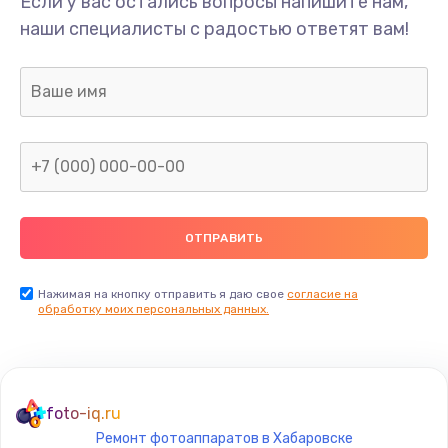
Если у вас остались вопросы напишите нам,
Переполнен абсорбер
наши специалисты с радостью ответят вам!
300 руб.
Заказать
Не видит бумагу
550 руб.
Заказать
Зажевывает бумагу
500 руб.
Заказать
Нажимая на кнопку отправить я даю свое
согласие на
обработку моих персональных данных.
Не захватывает бумагу
600 руб.
Заказать
foto-iq.ru
Ремонт фотоаппаратов в Хабаровске