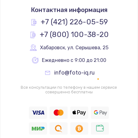
Грязная печать
Контактная информация
350 руб.
Заказать
+7 (421) 226-05-59
+7 (800) 100-38-20
Ремонт механики сканирующей головки
1800 руб.
Хабаровск
,
 ул. Серышева, 25
Заказать
Ежедневно с 9:00 до 21:00
Ремонт инвертора лампы подсветки
info@foto-iq.ru
1350 руб.
Заказать
Все консультации по телефону в нашем сервисе
совершенно бесплатны
Перепрошивка, восстановление ПО
680 руб.
Заказать
Замена матричного блока