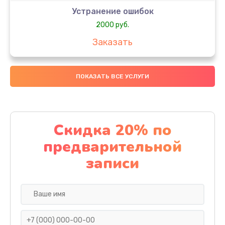
Устранение ошибок
2000 руб.
Заказать
Ремонт после залития
ПОКАЗАТЬ ВСЕ УСЛУГИ
1730 руб.
Заказать
Ремонт электроплаты
Скидка 20% по
1320 руб.
предварительной
Заказать
записи
Замена шнура
540 руб.
Заказать