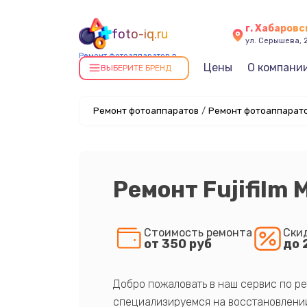
г. Хабаровс
foto-iq.ru
ул. Серышева, 
Ремонт фотоаппаратов в
Цены
О компани
Хабаровске
ВЫБЕРИТЕ БРЕНД
Ремонт фотоаппаратов
/
Ремонт фотоаппаратов 
Ремонт Fujifilm M
Стоимость ремонта
Ски
от 350 руб
до 
Добро пожаловать в наш сервис по ре
специализируемся на восстановлении