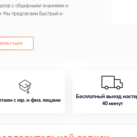
алов с обширными знаниями и
и. Мы предлагаем быстрый и
ем оригинальных компонентов, а также
ых работ. Наша цель - предоставить
ое обслуживание, удовлетворяя их
СУЛЬТАЦИЯ
медлите записаться на ремонт уже
Бесплатный выезд масте
таем с юр. и физ. лицами
40 минут