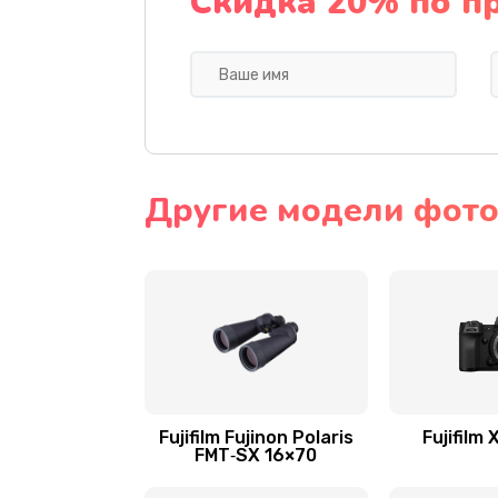
Скидка 20% по п
Другие модели фотоа
Fujifilm Fujinon Polaris
Fujifilm
FMT‑SX 16×70