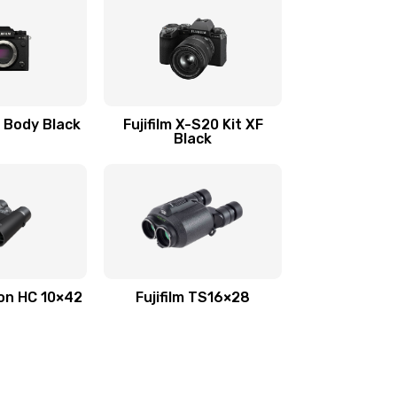
5 Body Black
Fujifilm X-S20 Kit XF
Black
inon HC 10×42
Fujifilm TS16×28