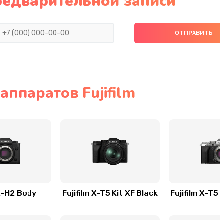
редварительной записи
ппаратов Fujifilm
 X-H2 Body
Fujifilm X-T5 Kit XF Black
Fujifilm X-T5