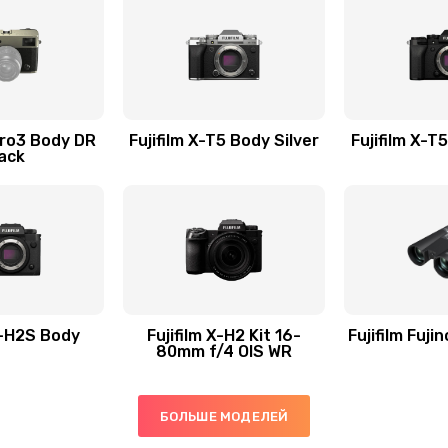
Pro3 Body DR
Fujifilm X-T5 Body Silver
Fujifilm X-T
ack
X-H2S Body
Fujifilm X-H2 Kit 16-
Fujifilm Fuj
80mm f/4 OIS WR
БОЛЬШЕ МОДЕЛЕЙ