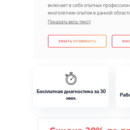
включает в себя опытных профессион
многолетним опытом в данной област
качественный ремонт с использовани
гарантируем качество всех проведенн
клиентам надежное и профессиональн
УЗНАТЬ СТОИМОСТЬ
КОН
потребности наилучшим образом. Не 
сейчас!
Бесплатная диагностика за 30
Рабо
мин.