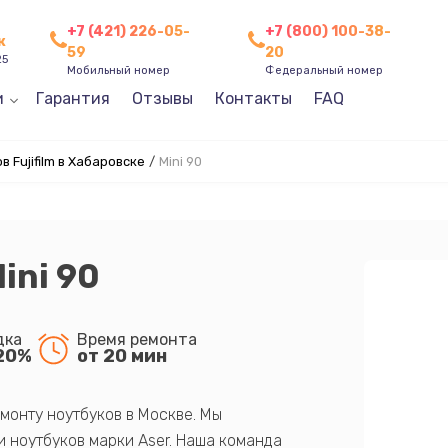
+7 (421) 226-05-
+7 (800) 100-38-
к
59
20
25
Мобильный номер
Федеральный номер
и
Гарантия
Отзывы
Контакты
FAQ
Fujifilm в Хабаровске
/
Mini 90
ini 90
дка
Время ремонта
20%
от 20 мин
монту ноутбуков в Москве. Мы
 ноутбуков марки Aser. Наша команда