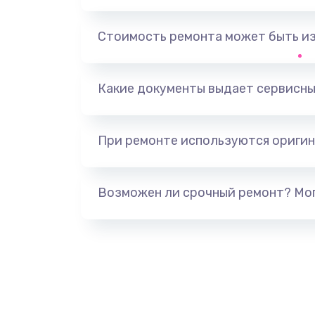
Замена, перепайка чипа
Стоимость ремонта может быть и
Замена HDMI-разъема
Какие документы выдает сервисны
Замена/Pемонт карбюратора
При ремонте используются оригин
Ремонт капиллярной трубки
Замена блока питания
Возможен ли срочный ремонт? Мог
Прошивка / разблокировка
Замена термостата
Замена реле