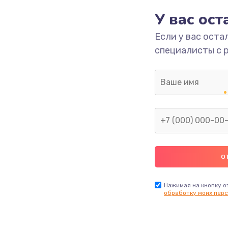
У вас ос
700 руб.
Заказ
Если у вас оста
специалисты с 
2500 руб.
Заказ
1400 руб.
Заказ
модуля
600 руб.
Заказ
1100 руб.
Заказ
900 руб.
Заказ
Нажимая на кнопку о
обработку моих перс
нфорки
900 руб.
Заказ