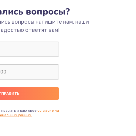
тались вопросы?
ать
лись вопросы напишите нам, наши
радостью ответят вам!
ать
ать
ать
ать
ать
тправить я даю свое
согласие на
ональных данных.
ать