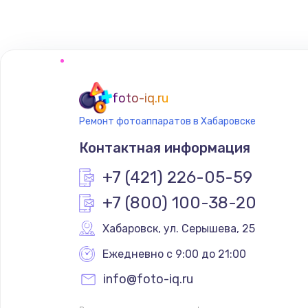
Замена сенсорного датчика
Замена сигнальной лампы
Замена системной платы
foto-iq.ru
Ремонт фотоаппаратов в Хабаровске
Замена температурного датчик
Контактная информация
Замена электроконфорки
+7 (421) 226-05-59
+7 (800) 100-38-20
Техобслуживание
Хабаровск
,
 ул. Серышева, 25
Установка / подключение / дем
Ежедневно с 9:00 до 21:00
info@foto-iq.ru
Прошивка