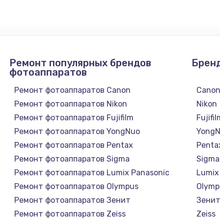
1300 руб.
Заказ
1200 руб.
Заказ
Ремонт популярных брендов
Брен
1500 руб.
Заказ
фотоаппаратов
Ремонт фотоаппаратов Canon
Cano
а
2500 руб.
Заказ
Ремонт фотоаппаратов Nikon
Nikon
Ремонт фотоаппаратов Fujifilm
Fujifi
1300 руб.
Заказ
Ремонт фотоаппаратов YongNuo
Yong
Ремонт фотоаппаратов Pentax
Penta
900 руб.
Заказ
Ремонт фотоаппаратов Sigma
Sigma
Ремонт фотоаппаратов Lumix Panasonic
Lumix
онтаж
1300 руб.
Заказ
Ремонт фотоаппаратов Olympus
Olymp
Ремонт фотоаппаратов Зенит
Зени
1400 руб.
Заказ
Ремонт фотоаппаратов Zeiss
Zeiss