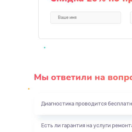
Профилактическая чистка
Прошивка BIOS
Замена северного моста
Ремонт южного моста
Мы ответили на вопр
Замена батарейки BIOS
Настройка BIOS
Диагностика проводится бесплат
Ремонт цепи питания
Есть ли гарантия на услуги ремон
Замена видеоадаптера (видеок