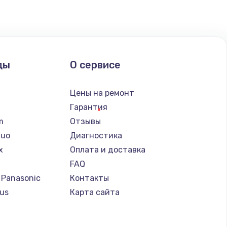
ать
ать
ды
О сервисе
ать
n
Цены на ремонт
ать
Гарантия
lm
Отзывы
ать
Nuo
Диагностика
x
Оплата и доставка
ать
FAQ
 Panasonic
Контакты
ать
us
Карта сайта
т
ать