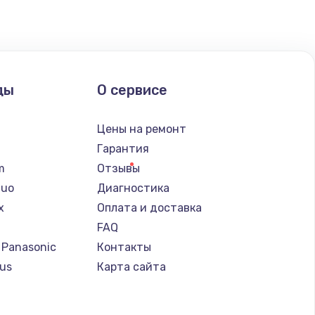
ать
ать
ды
О сервисе
ать
n
Цены на ремонт
ать
Гарантия
lm
Отзывы
ать
Nuo
Диагностика
x
Оплата и доставка
ать
FAQ
 Panasonic
Контакты
ать
us
Карта сайта
т
ать