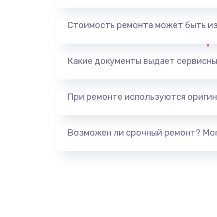
Замена, перепайка чипа
Стоимость ремонта может быть и
Замена HDMI-разъема
Какие документы выдает сервисны
Замена/Pемонт карбюратора
При ремонте используются оригин
Ремонт капиллярной трубки
Замена блока питания
Возможен ли срочный ремонт? Мог
Прошивка / разблокировка
Замена термостата
Замена реле