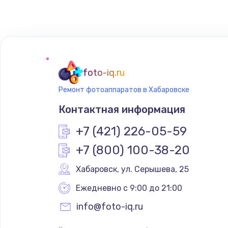
Замена сенсорного датчика
Замена сигнальной лампы
Замена системной платы
foto-iq.ru
Ремонт фотоаппаратов в Хабаровске
Замена температурного датчик
Контактная информация
Замена электроконфорки
+7 (421) 226-05-59
+7 (800) 100-38-20
Техобслуживание
Хабаровск
,
 ул. Серышева, 25
Установка / подключение / дем
Ежедневно с 9:00 до 21:00
info@foto-iq.ru
Прошивка