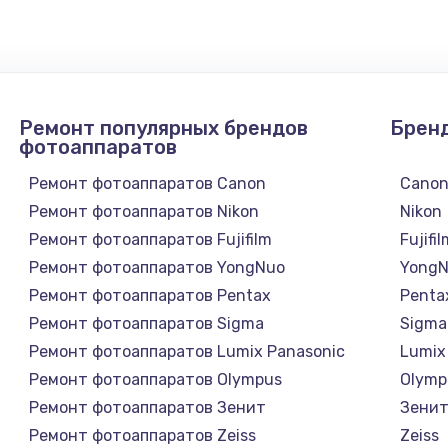
1300 руб.
Заказ
1200 руб.
Заказ
Ремонт популярных брендов
Брен
1500 руб.
Заказ
фотоаппаратов
Ремонт фотоаппаратов Canon
Cano
а
2500 руб.
Заказ
Ремонт фотоаппаратов Nikon
Nikon
Ремонт фотоаппаратов Fujifilm
Fujifi
1300 руб.
Заказ
Ремонт фотоаппаратов YongNuo
Yong
Ремонт фотоаппаратов Pentax
Penta
900 руб.
Заказ
Ремонт фотоаппаратов Sigma
Sigma
Ремонт фотоаппаратов Lumix Panasonic
Lumix
онтаж
1300 руб.
Заказ
Ремонт фотоаппаратов Olympus
Olymp
Ремонт фотоаппаратов Зенит
Зени
1400 руб.
Заказ
Ремонт фотоаппаратов Zeiss
Zeiss