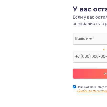
У вас ос
700 руб.
Заказ
Если у вас оста
специалисты с 
2500 руб.
Заказ
1400 руб.
Заказ
модуля
600 руб.
Заказ
1100 руб.
Заказ
900 руб.
Заказ
Нажимая на кнопку о
обработку моих перс
нфорки
900 руб.
Заказ