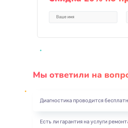
Профилактическая чистка
Прошивка BIOS
Замена северного моста
Ремонт южного моста
Мы ответили на вопр
Замена батарейки BIOS
Настройка BIOS
Диагностика проводится бесплат
Ремонт цепи питания
Есть ли гарантия на услуги ремон
Замена видеоадаптера (видеок