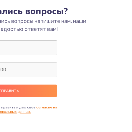
тались вопросы?
ать
лись вопросы напишите нам, наши
радостью ответят вам!
ать
ать
ать
ать
ать
тправить я даю свое
согласие на
ональных данных.
ать