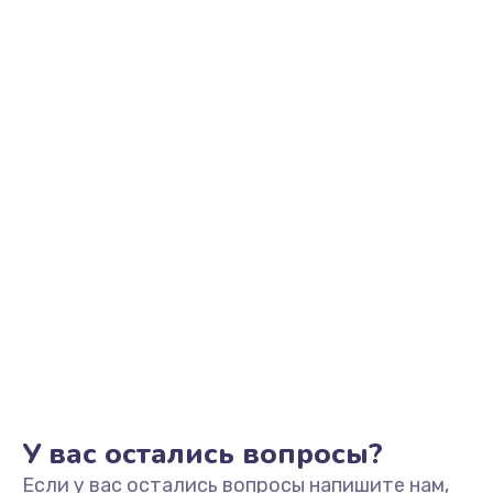
Ремонт цепи питания
2500 руб.
Заказать
Замена видеоадаптера (видеокарты)
1800 руб.
Заказать
Замена, перепайка чипа
1300 руб.
Заказать
Замена HDMI-разъема
650 руб.
Заказать
У вас остались вопросы?
Если у вас остались вопросы напишите нам,
Замена/Pемонт карбюратора