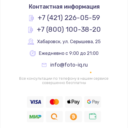
Контактная информация
1200 руб.
Заказать
+7 (421) 226-05-59
+7 (800) 100-38-20
Замена реле
1000 руб.
Хабаровск
,
 ул. Серышева, 25
Заказать
Ежедневно с 9:00 до 21:00
Замена термопредохранителя
info@foto-iq.ru
700 руб.
Заказать
Все консультации по телефону в нашем сервисе
совершенно бесплатны
Замена ТЭНа
2500 руб.
Заказать
Замена шнура