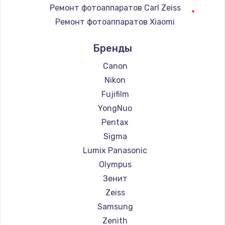
Замена регулятора режимов конфорки
Ремонт фотоаппаратов Carl Zeiss
900 руб.
Ремонт фотоаппаратов Xiaomi
Заказать
Ремонт фотоаппаратов LUMIX
Бренды
Ремонт фотоаппаратов Kodak
Замена сенсорного датчика
Ремонт фотоаппаратов Blackmagic
Canon
1300 руб.
Nikon
Заказать
Fujifilm
YongNuo
Замена сигнальной лампы
Pentax
1200 руб.
Sigma
Заказать
Lumix Panasonic
Olympus
Замена системной платы
Зенит
1500 руб.
Zeiss
Заказать
Samsung
Zenith
Замена температурного датчика