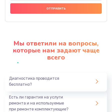
Замена праймера
1000 руб.
Заказать
Ремонт материнской платы
4500 руб.
Мы ответили на вопросы,
Заказать
которые нам задают чаще
всего
Профилактическая чистка
1000 руб.
Заказать
Диагностика проводится
бесплатно?
Прошивка BIOS
1920 руб.
Есть ли гарантия на услуги
Заказать
ремонта и на используемые
при ремонте комплектующие?