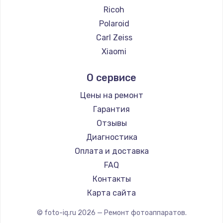
Ricoh
2500 руб.
Polaroid
Заказать
Carl Zeiss
Xiaomi
Замена электроконфорки
LUMIX
1300 руб.
О сервисе
Kodak
Заказать
Blackmagic
Цены на ремонт
Гарантия
Техобслуживание
Отзывы
900 руб.
Диагностика
Заказать
Оплата и доставка
FAQ
Установка / подключение / демонтаж
Контакты
1300 руб.
Карта сайта
Заказать
© foto-iq.ru
2026
— Ремонт фотоаппаратов.
Прошивка