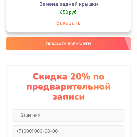
Замена задней крышки
650 руб.
Заказать
Замена аккумулятора
ПОКАЗАТЬ ВСЕ УСЛУГИ
4000 руб.
Заказать
Замена материнской платы
Скидка 20% по
1100 руб.
предварительной
Заказать
записи
Замена масла
750 руб.
Заказать