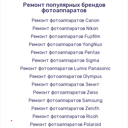
Ремонт популярных брендов
1400 руб.
фотоаппаратов
Заказать
Ремонт фотоаппаратов Canon
Ремонт фотоаппаратов Nikon
Замена / ремонт электронного модуля
управления
Ремонт фотоаппаратов Fujifilm
600 руб.
Ремонт фотоаппаратов YongNuo
Заказать
Ремонт фотоаппаратов Pentax
Ремонт фотоаппаратов Sigma
Замена конфорки
Ремонт фотоаппаратов Lumix Panasonic
1100 руб.
Ремонт фотоаппаратов Olympus
Заказать
Ремонт фотоаппаратов Зенит
Ремонт фотоаппаратов Zeiss
Замена платы сенсора
Ремонт фотоаппаратов Samsung
900 руб.
Ремонт фотоаппаратов Zenith
Заказать
Ремонт фотоаппаратов Ricoh
Ремонт фотоаппаратов Polaroid