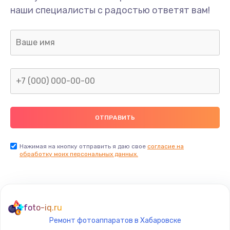
наши специалисты с радостью ответят вам!
1300 руб.
Заказать
Ремонт капиллярной трубки
400 руб.
Заказать
Замена блока питания
1000 руб.
Заказать
Нажимая на кнопку отправить я даю свое
согласие на
обработку моих персональных данных.
Прошивка / разблокировка
900 руб.
Заказать
foto-iq.ru
Ремонт фотоаппаратов в Хабаровске
Замена термостата