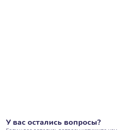
Ремонт цепи питания
2500 руб.
Заказать
Замена видеоадаптера (видеокарты)
1800 руб.
Заказать
Замена, перепайка чипа
1300 руб.
Заказать
Замена HDMI-разъема
650 руб.
Заказать
У вас остались вопросы?