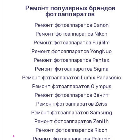
Ремонт популярных брендов
1400 руб.
фотоаппаратов
Заказать
Ремонт фотоаппаратов Canon
Ремонт фотоаппаратов Nikon
Замена / ремонт электронного модуля
управления
Ремонт фотоаппаратов Fujifilm
600 руб.
Ремонт фотоаппаратов YongNuo
Заказать
Ремонт фотоаппаратов Pentax
Ремонт фотоаппаратов Sigma
Замена конфорки
Ремонт фотоаппаратов Lumix Panasonic
1100 руб.
Ремонт фотоаппаратов Olympus
Заказать
Ремонт фотоаппаратов Зенит
Ремонт фотоаппаратов Zeiss
Замена платы сенсора
Ремонт фотоаппаратов Samsung
900 руб.
Ремонт фотоаппаратов Zenith
Заказать
Ремонт фотоаппаратов Ricoh
Ремонт фотоаппаратов Polaroid