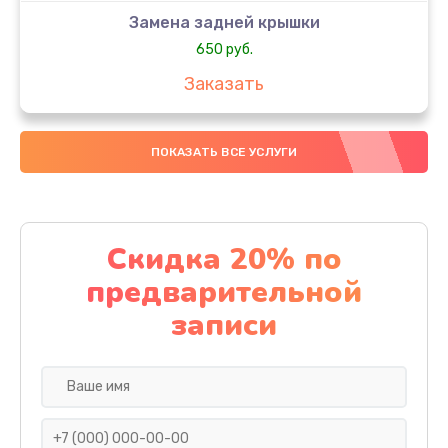
Замена задней крышки
650 руб.
Заказать
Замена аккумулятора
ПОКАЗАТЬ ВСЕ УСЛУГИ
4000 руб.
Заказать
Замена материнской платы
Скидка 20% по
1100 руб.
предварительной
Заказать
записи
Замена масла
750 руб.
Заказать