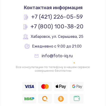
Замена термостата
Контактная информация
1200 руб.
Заказать
+7 (421) 226-05-59
+7 (800) 100-38-20
Замена реле
1000 руб.
Хабаровск
,
 ул. Серышева, 25
Заказать
Ежедневно с 9:00 до 21:00
Замена термопредохранителя
info@foto-iq.ru
700 руб.
Заказать
Все консультации по телефону в нашем сервисе
совершенно бесплатны
Замена ТЭНа
2500 руб.
Заказать
Замена шнура