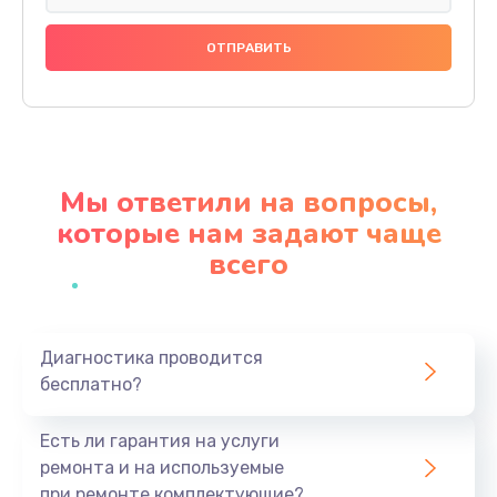
Замена праймера
1000 руб.
Заказать
Ремонт материнской платы
4500 руб.
Мы ответили на вопросы,
Заказать
которые нам задают чаще
всего
Профилактическая чистка
1000 руб.
Заказать
Диагностика проводится
бесплатно?
Прошивка BIOS
1920 руб.
Есть ли гарантия на услуги
Заказать
ремонта и на используемые
при ремонте комплектующие?