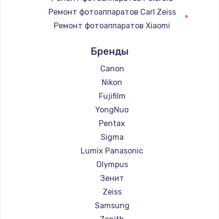
Замена регулятора режимов конфорки
Ремонт фотоаппаратов Carl Zeiss
900 руб.
Ремонт фотоаппаратов Xiaomi
Заказать
Ремонт фотоаппаратов LUMIX
Бренды
Ремонт фотоаппаратов Kodak
Замена сенсорного датчика
Ремонт фотоаппаратов Blackmagic
Canon
1300 руб.
Nikon
Заказать
Fujifilm
YongNuo
Замена сигнальной лампы
Pentax
1200 руб.
Sigma
Заказать
Lumix Panasonic
Olympus
Замена системной платы
Зенит
1500 руб.
Zeiss
Заказать
Samsung