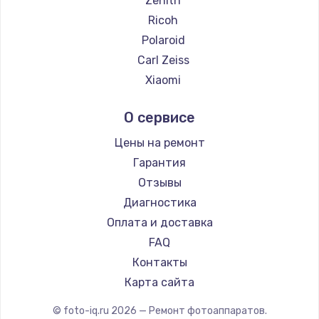
Zenith
Замена температурного датчика
Ricoh
2500 руб.
Polaroid
Заказать
Carl Zeiss
Xiaomi
Замена электроконфорки
LUMIX
1300 руб.
О сервисе
Kodak
Заказать
Blackmagic
Цены на ремонт
Гарантия
Техобслуживание
Отзывы
900 руб.
Диагностика
Заказать
Оплата и доставка
FAQ
Установка / подключение / демонтаж
Контакты
1300 руб.
Карта сайта
Заказать
© foto-iq.ru
2026
— Ремонт фотоаппаратов.