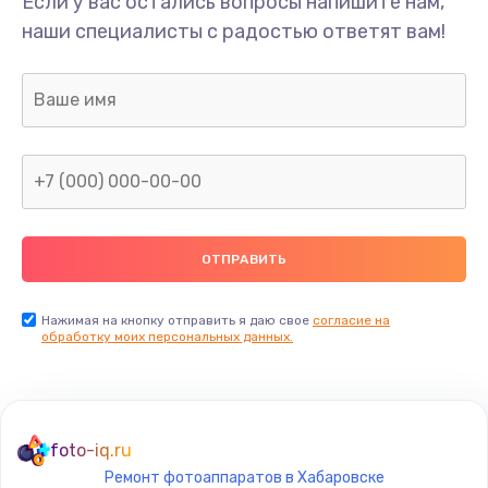
Если у вас остались вопросы напишите нам,
Замена/Pемонт карбюратора
наши специалисты с радостью ответят вам!
1300 руб.
Заказать
Ремонт капиллярной трубки
400 руб.
Заказать
Замена блока питания
1000 руб.
Заказать
Нажимая на кнопку отправить я даю свое
согласие на
обработку моих персональных данных.
Прошивка / разблокировка
900 руб.
Заказать
foto-iq.ru
Ремонт фотоаппаратов в Хабаровске