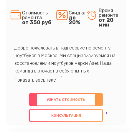
Время
Стоимость
Скидка
ремонта
до
ремонта
от 20
от 350 руб
20%
мин
Добро пожаловать в наш сервис по ремонту
ноутбуков в Москве. Мы специализируемся на
восстановлении ноутбуков марки Aser. Наша
команда включает в себя опытных
профессионалов с обширными знаниями и
многолетним опытом в данной области. Мы
предлагаем быстрый и качественный ремонт с
УЗНАТЬ СТОИМОСТЬ
использованием оригинальных компонентов, а
также гарантируем качество всех
КОНСУЛЬТАЦИЯ
проведенных работ. Наша цель - предоставить
клиентам надежное и профессиональное