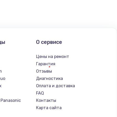
ать
ать
ать
ды
О сервисе
ать
n
Цены на ремонт
ать
Гарантия
lm
Отзывы
ать
Nuo
Диагностика
x
Оплата и доставка
ать
FAQ
 Panasonic
Контакты
ать
т
Карта сайта