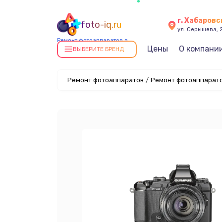
г. Хабаровс
foto-iq.ru
ул. Серышева, 
Ремонт фотоаппаратов в
Цены
О компани
Хабаровске
ВЫБЕРИТЕ БРЕНД
Ремонт фотоаппаратов
/
Ремонт фотоаппарато