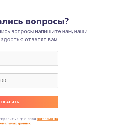
ать
тались вопросы?
ать
лись вопросы напишите нам, наши
радостью ответят вам!
ать
ать
ать
ать
ать
тправить я даю свое
согласие на
ональных данных.