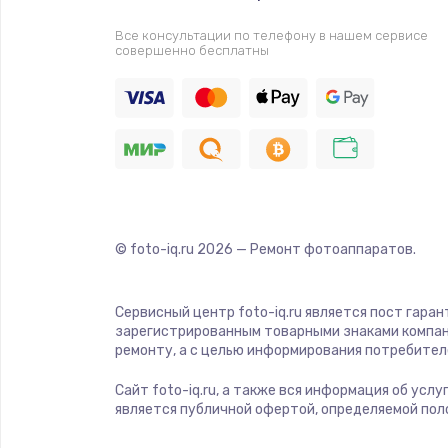
Прошивка
Все консультации по телефону в нашем сервисе
совершенно бесплатны
Ремонт платы электроники
Комплексная чистка
Замена датчиков
Замена шнура питания
© foto-iq.ru
2026
— Ремонт фотоаппаратов.
Ремонт кнопки
Сервисный центр foto-iq.ru является пост гара
зарегистрированным товарными знаками компан
Настройка
ремонту, а с целью информирования потребител
Сайт foto-iq.ru, а также вся информация об усл
Ремонт корпуса
является публичной офертой, определяемой пол