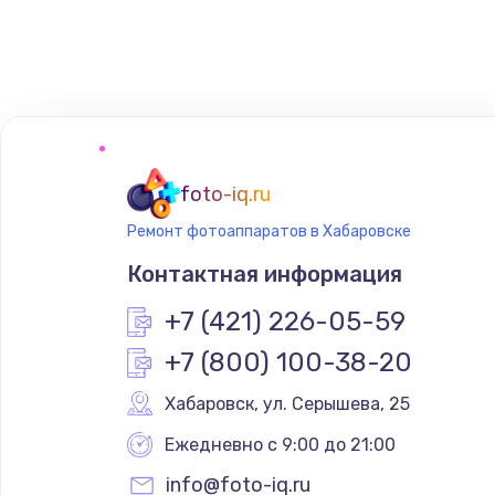
Замена сенсорного датчика
Замена сигнальной лампы
Замена системной платы
foto-iq.ru
Ремонт фотоаппаратов в Хабаровске
Замена температурного датчик
Контактная информация
Замена электроконфорки
+7 (421) 226-05-59
+7 (800) 100-38-20
Техобслуживание
Хабаровск
,
 ул. Серышева, 25
Установка / подключение / дем
Ежедневно с 9:00 до 21:00
info@foto-iq.ru