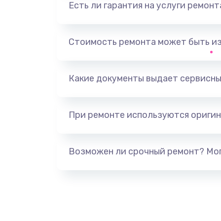
Есть ли гарантия на услуги ремон
Замена видеоадаптера (видеок
Замена, перепайка чипа
Стоимость ремонта может быть и
Замена HDMI-разъема
Какие документы выдает сервисны
Замена/Pемонт карбюратора
При ремонте используются оригин
Ремонт капиллярной трубки
Замена блока питания
Возможен ли срочный ремонт? Мог
Прошивка / разблокировка
Замена термостата