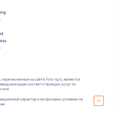
ать
ung
ать
h
ать
id
eiss
ать
i
ать
magic
ать
 перечисленные на сайте foto-iq.ru, являются
дивидуализации соответствующих услуг по
ать
ателя
рмационный характер и ни при каких условиях не
ать
ии.