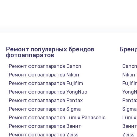
900 руб.
Заказ
1300 руб.
Заказ
1200 руб.
Заказ
Ремонт популярных брендов
Брен
1500 руб.
Заказ
фотоаппаратов
Ремонт фотоаппаратов Canon
Cano
а
2500 руб.
Заказ
Ремонт фотоаппаратов Nikon
Nikon
Ремонт фотоаппаратов Fujifilm
Fujifi
1300 руб.
Заказ
Ремонт фотоаппаратов YongNuo
Yong
Ремонт фотоаппаратов Pentax
Penta
900 руб.
Заказ
Ремонт фотоаппаратов Sigma
Sigma
Ремонт фотоаппаратов Lumix Panasonic
Lumix
онтаж
1300 руб.
Заказ
Ремонт фотоаппаратов Зенит
Зени
Ремонт фотоаппаратов Zeiss
Zeiss