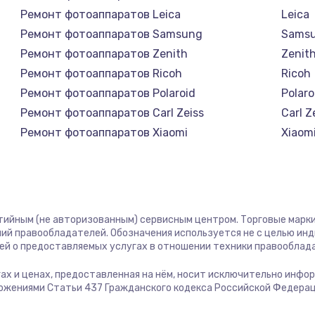
1400 руб.
Заказ
Ремонт фотоаппаратов Leica
Leica
Ремонт фотоаппаратов Samsung
Sams
1400 руб.
Заказ
Ремонт фотоаппаратов Zenith
Zenit
Ремонт фотоаппаратов Ricoh
Ricoh
580 руб.
Заказ
Ремонт фотоаппаратов Polaroid
Polaro
Ремонт фотоаппаратов Carl Zeiss
Carl Z
500 руб.
Заказ
Ремонт фотоаппаратов Xiaomi
Xiaom
Ремонт фотоаппаратов LUMIX
LUMIX
1000 руб.
Заказ
Ремонт фотоаппаратов Kodak
Kodak
Ремонт фотоаппаратов Blackmagic
Black
700 руб.
Заказ
нтийным (не авторизованным) сервисным центром. Торговые марки,
ий правообладателей. Обозначения используется не с целью ин
600 руб.
Заказ
ей о предоставляемых услугах в отношении техники правооблад
угах и ценах, предоставленная на нём, носит исключительно инфо
850 руб.
Заказ
ожениями Статьи 437 Гражданского кодекса Российской Федерац