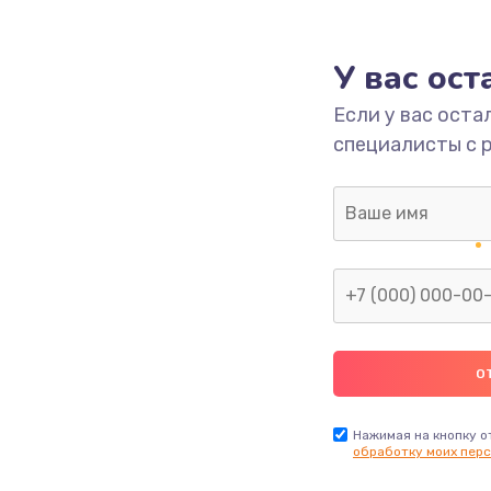
1000 руб.
Заказ
У вас ос
700 руб.
Заказ
Если у вас оста
специалисты с 
2500 руб.
Заказ
1400 руб.
Заказ
модуля
600 руб.
Заказ
1100 руб.
Заказ
900 руб.
Заказ
Нажимая на кнопку о
обработку моих перс
нфорки