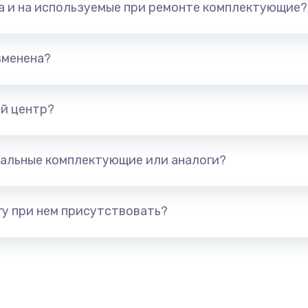
та и на используемые при ремонте комплектующие?
арты)
1800 руб.
Заказ
1300 руб.
Заказ
зменена?
650 руб.
Заказ
й центр?
1300 руб.
Заказ
альные комплектующие или аналоги?
400 руб.
Заказ
1000 руб.
Заказ
у при нем присутствовать?
900 руб.
Заказ
1200 руб.
Заказ