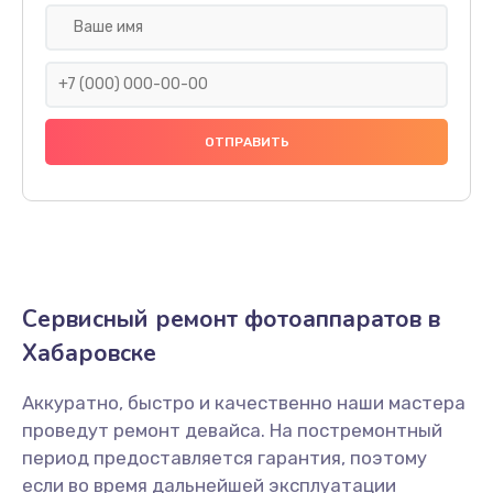
Замена дисплея (экрана)
1900 руб.
Заказать
Замена / ремонт инфракрасного датчика
2000 руб.
Заказать
Ремонт крышки батарейного отсека
Сервисный ремонт фотоаппаратов в
1800 руб.
Хабаровске
Заказать
Аккуратно, быстро и качественно наши мастера
Замена ультразвукового мотора
проведут ремонт девайса. На постремонтный
1800 руб.
период предоставляется гарантия, поэтому
Заказать
если во время дальнейшей эксплуатации