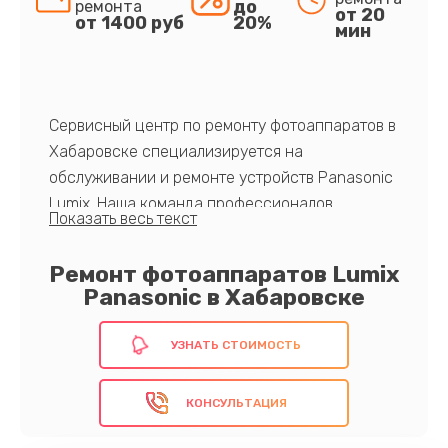
до
ремонта
от 20
от 1400 руб
20%
мин
Сервисный центр по ремонту фотоаппаратов в
Хабаровске специализируется на
обслуживании и ремонте устройств Panasonic
Lumix. Наша команда профессионалов
гарантирует высококачественное и
оперативное восстановление вашего
Ремонт фотоаппаратов Lumix
оборудования. Преимущества нашего сервиса
Panasonic в Хабаровске
-использование оригинальных компонентов,
доступные цены и короткие сроки выполнения
УЗНАТЬ СТОИМОСТЬ
работ.
Обратитесь к нам сейчас!
КОНСУЛЬТАЦИЯ