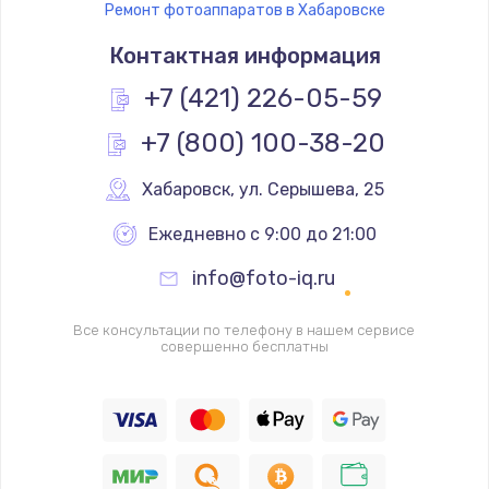
Ремонт фотоаппаратов в Хабаровске
Ремонт платы управления
Контактная информация
3500 руб.
Заказать
+7 (421) 226-05-59
+7 (800) 100-38-20
Перепрошивка
3650 руб.
Хабаровск
,
 ул. Серышева, 25
Заказать
Ежедневно с 9:00 до 21:00
Замена жерновов
info@foto-iq.ru
2500 руб.
Заказать
Все консультации по телефону в нашем сервисе
совершенно бесплатны
Ремонт дренажного клапана
2300 руб.
Заказать