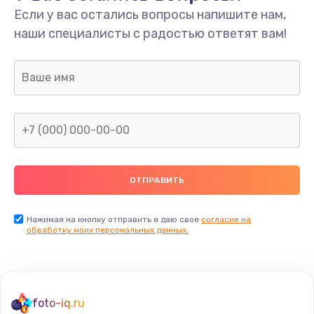
Если у вас остались вопросы напишите нам,
Замена мультиклапана
наши специалисты с радостью ответят вам!
3000 руб.
Заказать
Ремонт двигателя кофемолки
1000 руб.
Заказать
Ремонт помпы
2650 руб.
Заказать
Нажимая на кнопку отправить я даю свое
согласие на
обработку моих персональных данных.
Замена уплотнителя
750 руб.
Заказать
foto-iq.ru