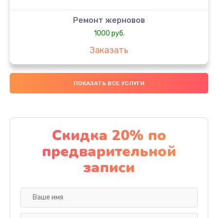
Ремонт жерновов
1000 руб.
Заказать
Замена колец
ПОКАЗАТЬ ВСЕ УСЛУГИ
1250 руб.
Заказать
Замена скобок
Скидка 20% по
1250 руб.
предварительной
Заказать
записи
Замена пластмассовых элементов корпуса
1250 руб.
Заказать