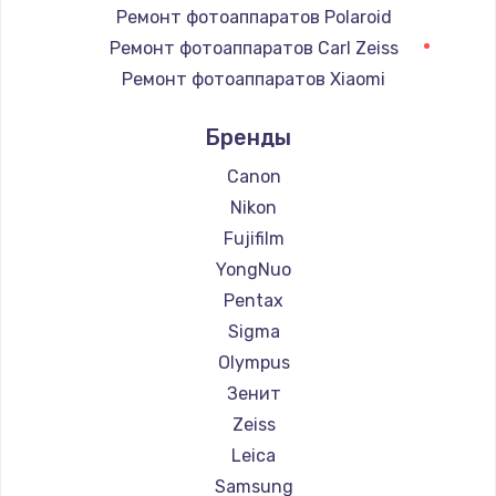
Ремонт электронного узла
Ремонт фотоаппаратов Polaroid
3650 руб.
Ремонт фотоаппаратов Carl Zeiss
Ремонт фотоаппаратов Xiaomi
Заказать
Ремонт фотоаппаратов LUMIX
Бренды
Ремонт фотоаппаратов Kodak
Ремонт фотоаппаратов Blackmagic
Canon
Nikon
Fujifilm
YongNuo
Pentax
Sigma
Olympus
Зенит
Zeiss
Leica
Samsung