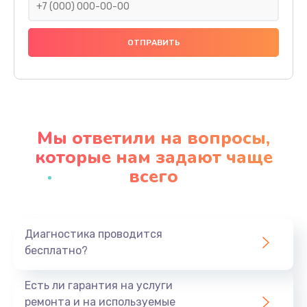
Замена панелей
1250 руб.
Заказать
Ремонт термостата
1600 руб.
Мы ответили на вопросы,
Заказать
которые нам задают чаще
всего
Замена клапана термоблока
1800 руб.
Заказать
Диагностика проводится
бесплатно?
Ремонт датчика воды
1900 руб.
Есть ли гарантия на услуги
Заказать
ремонта и на используемые