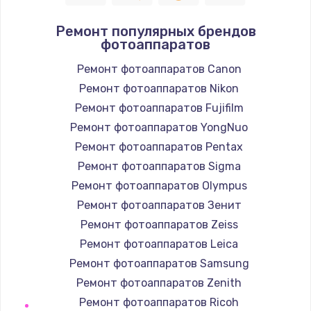
Полный ремонт заварочного блока
Ремонт популярных брендов
2850 руб.
фотоаппаратов
Заказать
Ремонт фотоаппаратов Canon
Ремонт фотоаппаратов Nikon
Ремонт электромагнитного клапана
Ремонт фотоаппаратов Fujifilm
2050 руб.
Ремонт фотоаппаратов YongNuo
Заказать
Ремонт фотоаппаратов Pentax
Ремонт дренажа
Ремонт фотоаппаратов Sigma
2400 руб.
Ремонт фотоаппаратов Olympus
Ремонт фотоаппаратов Зенит
Заказать
Ремонт фотоаппаратов Zeiss
Чистка дренажа
Ремонт фотоаппаратов Leica
1500 руб.
Ремонт фотоаппаратов Samsung
Ремонт фотоаппаратов Zenith
Заказать
Ремонт фотоаппаратов Ricoh