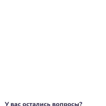
Замена трубок гидравлики
850 руб.
Заказать
Ремонт клапана термоблока
800 руб.
Заказать
Замена двигателя кофемолки
1500 руб.
Заказать
Замена прокладок
1250 руб.
Заказать
У вас остались вопросы?