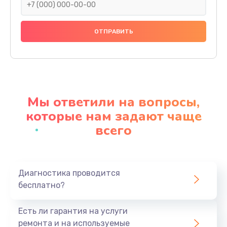
Замена панелей
1250 руб.
Заказать
Ремонт термостата
1600 руб.
Мы ответили на вопросы,
Заказать
которые нам задают чаще
всего
Замена клапана термоблока
1800 руб.
Заказать
Диагностика проводится
бесплатно?
Ремонт датчика воды
1900 руб.
Есть ли гарантия на услуги
Заказать
ремонта и на используемые