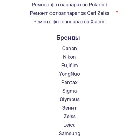
Ремонт электронного узла
Ремонт фотоаппаратов Polaroid
3650 руб.
Ремонт фотоаппаратов Carl Zeiss
Ремонт фотоаппаратов Xiaomi
Заказать
Ремонт фотоаппаратов LUMIX
Бренды
Ремонт фотоаппаратов Kodak
Ремонт фотоаппаратов Blackmagic
Canon
Nikon
Fujifilm
YongNuo
Pentax
Sigma
Olympus
Зенит
Zeiss
Leica
Samsung