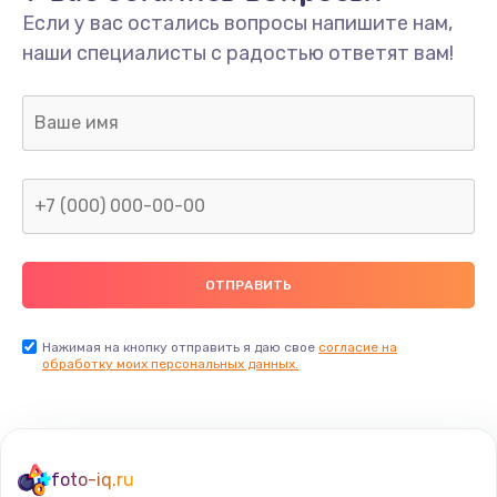
Если у вас остались вопросы напишите нам,
Замена мультиклапана
наши специалисты с радостью ответят вам!
3000 руб.
Заказать
Ремонт двигателя кофемолки
1000 руб.
Заказать
Ремонт помпы
2650 руб.
Заказать
Нажимая на кнопку отправить я даю свое
согласие на
обработку моих персональных данных.
Замена уплотнителя
750 руб.
Заказать
foto-iq.ru