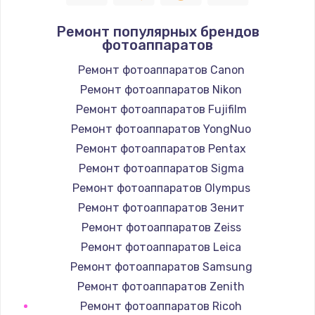
Полный ремонт заварочного блока
Ремонт популярных брендов
2850 руб.
фотоаппаратов
Заказать
Ремонт фотоаппаратов Canon
Ремонт фотоаппаратов Nikon
Ремонт электромагнитного клапана
Ремонт фотоаппаратов Fujifilm
2050 руб.
Ремонт фотоаппаратов YongNuo
Заказать
Ремонт фотоаппаратов Pentax
Ремонт дренажа
Ремонт фотоаппаратов Sigma
2400 руб.
Ремонт фотоаппаратов Olympus
Ремонт фотоаппаратов Зенит
Заказать
Ремонт фотоаппаратов Zeiss
Чистка дренажа
Ремонт фотоаппаратов Leica
1500 руб.
Ремонт фотоаппаратов Samsung
Ремонт фотоаппаратов Zenith
Заказать
Ремонт фотоаппаратов Ricoh