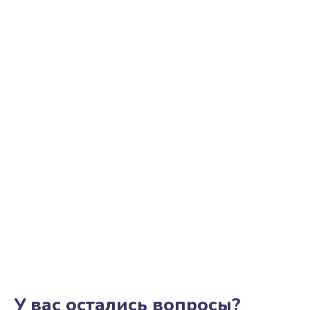
Замена трубок гидравлики
850 руб.
Заказать
Ремонт клапана термоблока
800 руб.
Заказать
Замена двигателя кофемолки
1500 руб.
Заказать
Замена прокладок
1250 руб.
Заказать
У вас остались вопросы?