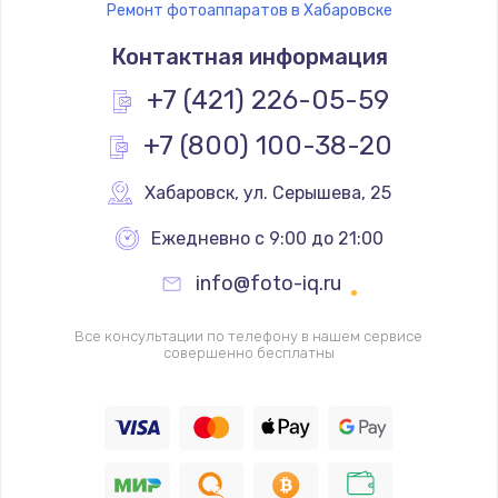
Ремонт фотоаппаратов в Хабаровске
Ремонт платы управления
Контактная информация
3500 руб.
Заказать
+7 (421) 226-05-59
+7 (800) 100-38-20
Перепрошивка
3650 руб.
Хабаровск
,
 ул. Серышева, 25
Заказать
Ежедневно с 9:00 до 21:00
Замена жерновов
info@foto-iq.ru
2500 руб.
Заказать
Все консультации по телефону в нашем сервисе
совершенно бесплатны
Ремонт дренажного клапана
2300 руб.
Заказать