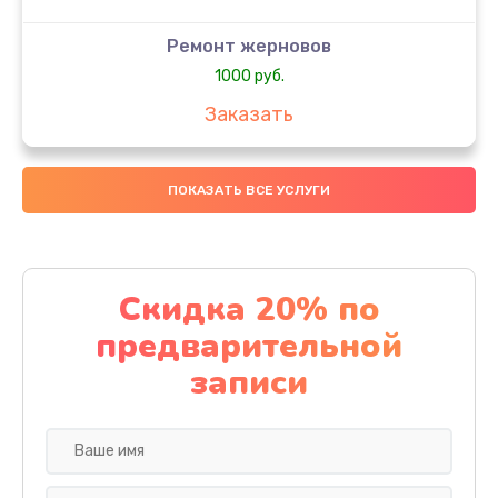
Ремонт жерновов
1000 руб.
Заказать
Замена колец
ПОКАЗАТЬ ВСЕ УСЛУГИ
1250 руб.
Заказать
Замена скобок
Скидка 20% по
1250 руб.
предварительной
Заказать
записи
Замена пластмассовых элементов корпуса
1250 руб.
Заказать