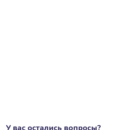
Замена трубок гидравлики
850 руб.
Заказать
Ремонт клапана термоблока
800 руб.
Заказать
Замена двигателя кофемолки
1500 руб.
Заказать
Замена прокладок
1250 руб.
Заказать
У вас остались вопросы?