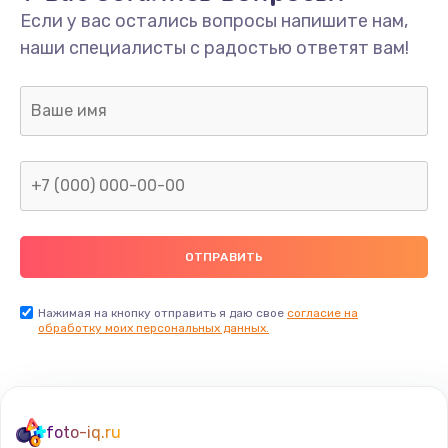
Если у вас остались вопросы напишите нам,
Замена мультиклапана
наши специалисты с радостью ответят вам!
3000 руб.
Заказать
Ремонт двигателя кофемолки
1000 руб.
Заказать
Ремонт помпы
2650 руб.
Заказать
Нажимая на кнопку отправить я даю свое
согласие на
обработку моих персональных данных.
Замена уплотнителя
750 руб.
Заказать
foto-iq.ru