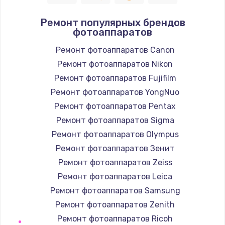
Полный ремонт заварочного блока
Ремонт популярных брендов
2850 руб.
фотоаппаратов
Заказать
Ремонт фотоаппаратов Canon
Ремонт фотоаппаратов Nikon
Ремонт электромагнитного клапана
Ремонт фотоаппаратов Fujifilm
2050 руб.
Ремонт фотоаппаратов YongNuo
Заказать
Ремонт фотоаппаратов Pentax
Ремонт дренажа
Ремонт фотоаппаратов Sigma
2400 руб.
Ремонт фотоаппаратов Olympus
Ремонт фотоаппаратов Зенит
Заказать
Ремонт фотоаппаратов Zeiss
Чистка дренажа
Ремонт фотоаппаратов Leica
1500 руб.
Ремонт фотоаппаратов Samsung
Ремонт фотоаппаратов Zenith
Заказать
Ремонт фотоаппаратов Ricoh