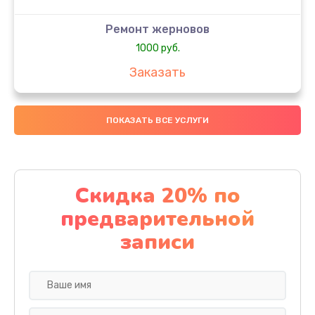
Ремонт жерновов
1000 руб.
Заказать
Замена колец
ПОКАЗАТЬ ВСЕ УСЛУГИ
1250 руб.
Заказать
Замена скобок
Скидка 20% по
1250 руб.
предварительной
Заказать
записи
Замена пластмассовых элементов корпуса
1250 руб.
Заказать