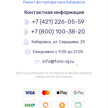
Ремонт фотоаппаратов в Хабаровске
Ремонт платы управления
Контактная информация
3500 руб.
Заказать
+7 (421) 226-05-59
+7 (800) 100-38-20
Перепрошивка
3650 руб.
Хабаровск
,
 ул. Серышева, 25
Заказать
Ежедневно с 9:00 до 21:00
Замена жерновов
info@foto-iq.ru
2500 руб.
Заказать
Все консультации по телефону в нашем сервисе
совершенно бесплатны
Ремонт дренажного клапана
2300 руб.
Заказать