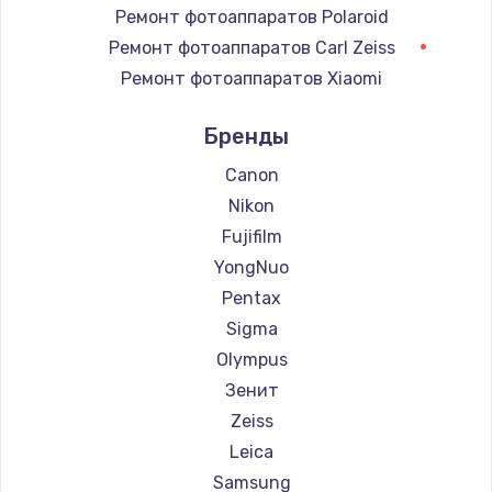
Ремонт электронного узла
Ремонт фотоаппаратов Polaroid
3650 руб.
Ремонт фотоаппаратов Carl Zeiss
Ремонт фотоаппаратов Xiaomi
Заказать
Ремонт фотоаппаратов LUMIX
Бренды
Ремонт фотоаппаратов Kodak
Ремонт фотоаппаратов Blackmagic
Canon
Nikon
Fujifilm
YongNuo
Pentax
Sigma
Olympus
Зенит
Zeiss
Leica
Samsung