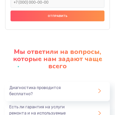
Замена панелей
1250 руб.
Заказать
Ремонт термостата
1600 руб.
Мы ответили на вопросы,
Заказать
которые нам задают чаще
всего
Замена клапана термоблока
1800 руб.
Заказать
Диагностика проводится
бесплатно?
Ремонт датчика воды
1900 руб.
Есть ли гарантия на услуги
Заказать
ремонта и на используемые