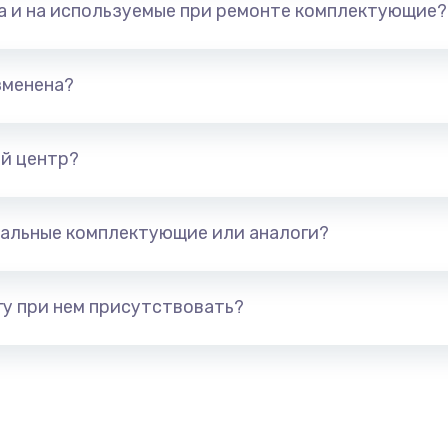
та и на используемые при ремонте комплектующие?
арты)
1800 руб.
Заказ
1300 руб.
Заказ
зменена?
650 руб.
Заказ
й центр?
1300 руб.
Заказ
альные комплектующие или аналоги?
400 руб.
Заказ
1000 руб.
Заказ
у при нем присутствовать?
900 руб.
Заказ
1200 руб.
Заказ