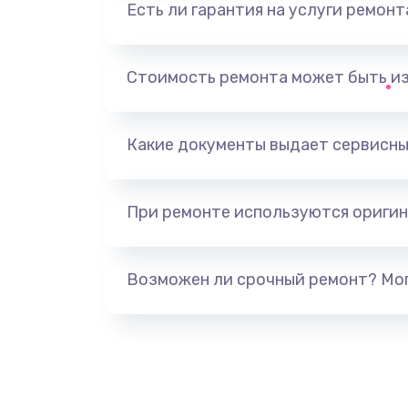
Есть ли гарантия на услуги ремон
Замена видеоадаптера (видеок
Замена, перепайка чипа
Стоимость ремонта может быть и
Замена HDMI-разъема
Какие документы выдает сервисны
Замена/Pемонт карбюратора
При ремонте используются оригин
Ремонт капиллярной трубки
Замена блока питания
Возможен ли срочный ремонт? Мог
Прошивка / разблокировка
Замена термостата