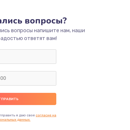
ать
тались вопросы?
ать
лись вопросы напишите нам, наши
радостью ответят вам!
ать
ать
ать
ать
ать
тправить я даю свое
согласие на
ональных данных.