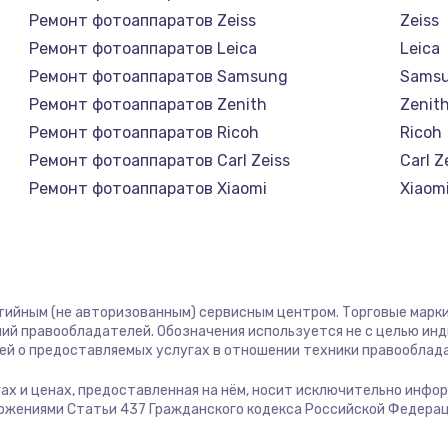
1400 руб.
Заказ
Ремонт фотоаппаратов Zeiss
Zeiss
Ремонт фотоаппаратов Leica
Leica
1400 руб.
Заказ
Ремонт фотоаппаратов Samsung
Sams
Ремонт фотоаппаратов Zenith
Zenit
580 руб.
Заказ
Ремонт фотоаппаратов Ricoh
Ricoh
Ремонт фотоаппаратов Carl Zeiss
Carl Z
500 руб.
Заказ
Ремонт фотоаппаратов Xiaomi
Xiaom
Ремонт фотоаппаратов LUMIX
LUMIX
1000 руб.
Заказ
Ремонт фотоаппаратов Kodak
Kodak
Ремонт фотоаппаратов Blackmagic
Black
700 руб.
Заказ
нтийным (не авторизованным) сервисным центром. Торговые марки,
ий правообладателей. Обозначения используется не с целью ин
600 руб.
Заказ
ей о предоставляемых услугах в отношении техники правооблад
угах и ценах, предоставленная на нём, носит исключительно инфо
850 руб.
Заказ
ожениями Статьи 437 Гражданского кодекса Российской Федерац