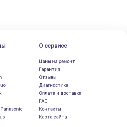
ать
ать
ать
ды
О сервисе
ать
n
Цены на ремонт
ать
Гарантия
lm
Отзывы
ать
Nuo
Диагностика
x
Оплата и доставка
ать
FAQ
 Panasonic
Контакты
ать
us
Карта сайта
т