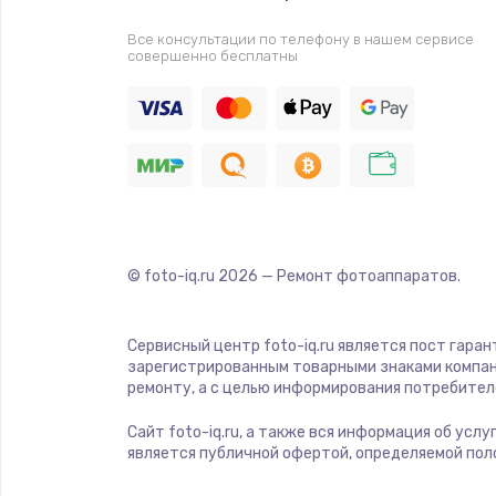
Прошивка
Все консультации по телефону в нашем сервисе
совершенно бесплатны
Ремонт платы электроники
Комплексная чистка
Замена датчиков
Замена шнура питания
© foto-iq.ru
2026
— Ремонт фотоаппаратов.
Ремонт кнопки
Сервисный центр foto-iq.ru является пост гара
зарегистрированным товарными знаками компан
Настройка
ремонту, а с целью информирования потребител
Сайт foto-iq.ru, а также вся информация об усл
Ремонт корпуса
является публичной офертой, определяемой пол