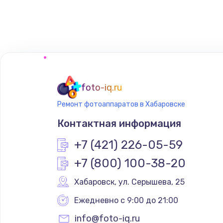
Замена сенсорного датчика
Замена сигнальной лампы
Замена системной платы
foto-iq.ru
Ремонт фотоаппаратов в Хабаровске
Замена температурного датчик
Контактная информация
Замена электроконфорки
+7 (421) 226-05-59
+7 (800) 100-38-20
Техобслуживание
Хабаровск
,
 ул. Серышева, 25
Установка / подключение / дем
Ежедневно с 9:00 до 21:00
info@foto-iq.ru