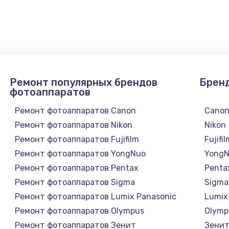
900 руб.
Заказ
1300 руб.
Заказ
1200 руб.
Заказ
Ремонт популярных брендов
Брен
1500 руб.
Заказ
фотоаппаратов
Ремонт фотоаппаратов Canon
Cano
а
2500 руб.
Заказ
Ремонт фотоаппаратов Nikon
Nikon
Ремонт фотоаппаратов Fujifilm
Fujifi
1300 руб.
Заказ
Ремонт фотоаппаратов YongNuo
Yong
Ремонт фотоаппаратов Pentax
Penta
900 руб.
Заказ
Ремонт фотоаппаратов Sigma
Sigma
Ремонт фотоаппаратов Lumix Panasonic
Lumix
онтаж
1300 руб.
Заказ
Ремонт фотоаппаратов Olympus
Olymp
Ремонт фотоаппаратов Зенит
Зени