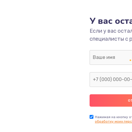
1000 руб.
Заказ
У вас ос
700 руб.
Заказ
Если у вас оста
специалисты с 
2500 руб.
Заказ
1400 руб.
Заказ
модуля
600 руб.
Заказ
1100 руб.
Заказ
900 руб.
Заказ
Нажимая на кнопку о
обработку моих перс
нфорки