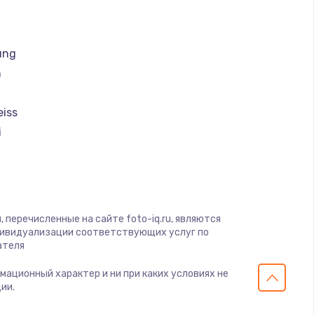
ать
ать
ung
h
ать
eiss
ать
i
ать
magic
ать
 перечисленные на сайте foto-iq.ru, являются
дивидуализации соответствующих услуг по
ать
ателя
рмационный характер и ни при каких условиях не
ать
ии.