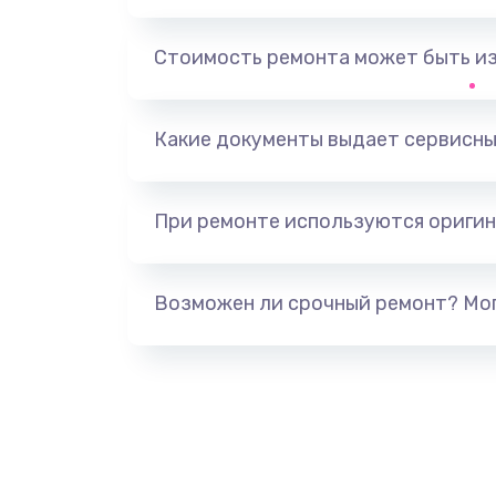
Замена, перепайка чипа
Стоимость ремонта может быть и
Замена HDMI-разъема
Какие документы выдает сервисны
Замена/Pемонт карбюратора
При ремонте используются оригин
Ремонт капиллярной трубки
Замена блока питания
Возможен ли срочный ремонт? Мог
Прошивка / разблокировка
Замена термостата
Замена реле