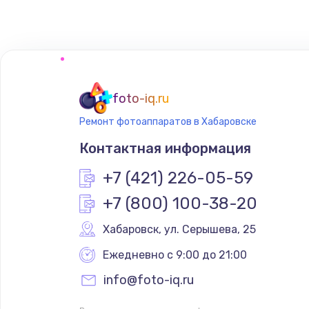
Замена сенсорного датчика
Замена сигнальной лампы
Замена системной платы
foto-iq.ru
Ремонт фотоаппаратов в Хабаровске
Замена температурного датчик
Контактная информация
Замена электроконфорки
+7 (421) 226-05-59
+7 (800) 100-38-20
Техобслуживание
Хабаровск
,
 ул. Серышева, 25
Установка / подключение / дем
Ежедневно с 9:00 до 21:00
info@foto-iq.ru
Прошивка