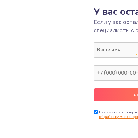
У вас ос
700 руб.
Заказ
Если у вас оста
специалисты с 
2500 руб.
Заказ
1400 руб.
Заказ
модуля
600 руб.
Заказ
1100 руб.
Заказ
900 руб.
Заказ
Нажимая на кнопку о
обработку моих перс
нфорки
900 руб.
Заказ