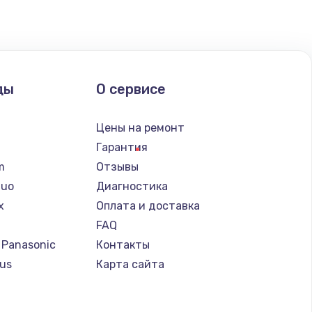
ать
ать
ды
О сервисе
ать
n
Цены на ремонт
ать
Гарантия
lm
Отзывы
ать
Nuo
Диагностика
x
Оплата и доставка
ать
FAQ
 Panasonic
Контакты
ать
us
Карта сайта
т
ать