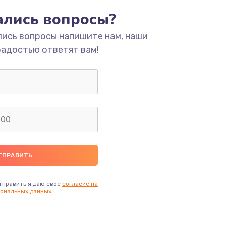
тались вопросы?
ать
лись вопросы напишите нам, наши
радостью ответят вам!
ать
ать
ать
ать
ать
тправить я даю свое
согласие на
ональных данных.
ать