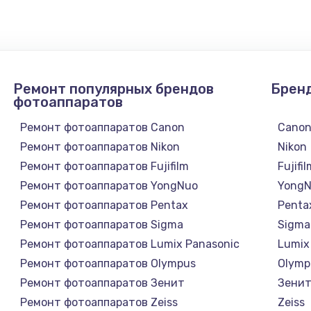
1300 руб.
Заказ
1200 руб.
Заказ
Ремонт популярных брендов
Брен
1500 руб.
Заказ
фотоаппаратов
Ремонт фотоаппаратов Canon
Cano
а
2500 руб.
Заказ
Ремонт фотоаппаратов Nikon
Nikon
Ремонт фотоаппаратов Fujifilm
Fujifi
1300 руб.
Заказ
Ремонт фотоаппаратов YongNuo
Yong
Ремонт фотоаппаратов Pentax
Penta
900 руб.
Заказ
Ремонт фотоаппаратов Sigma
Sigma
Ремонт фотоаппаратов Lumix Panasonic
Lumix
онтаж
1300 руб.
Заказ
Ремонт фотоаппаратов Olympus
Olymp
Ремонт фотоаппаратов Зенит
Зени
1400 руб.
Заказ
Ремонт фотоаппаратов Zeiss
Zeiss