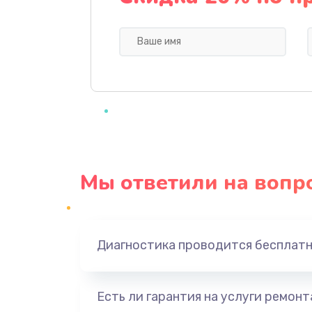
Профилактическая чистка
Прошивка BIOS
Замена северного моста
Ремонт южного моста
Мы ответили на вопр
Замена батарейки BIOS
Настройка BIOS
Диагностика проводится бесплат
Ремонт цепи питания
Есть ли гарантия на услуги ремон
Замена видеоадаптера (видеок