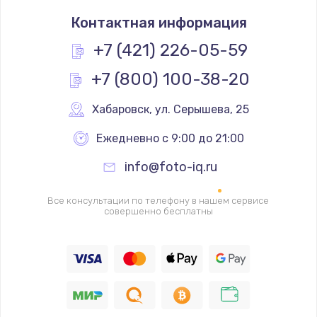
Замена термостата
Контактная информация
1200 руб.
Заказать
+7 (421) 226-05-59
+7 (800) 100-38-20
Замена реле
1000 руб.
Хабаровск
,
 ул. Серышева, 25
Заказать
Ежедневно с 9:00 до 21:00
Замена термопредохранителя
info@foto-iq.ru
700 руб.
Заказать
Все консультации по телефону в нашем сервисе
совершенно бесплатны
Замена ТЭНа
2500 руб.
Заказать
Замена шнура