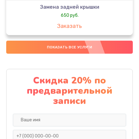
Замена задней крышки
650 руб.
Заказать
Замена аккумулятора
ПОКАЗАТЬ ВСЕ УСЛУГИ
4000 руб.
Заказать
Замена материнской платы
Скидка 20% по
1100 руб.
предварительной
Заказать
записи
Замена масла
750 руб.
Заказать