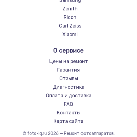
Samsung
Замена температурного датчика
Zenith
2500 руб.
Ricoh
Заказать
Carl Zeiss
Xiaomi
Замена электроконфорки
LUMIX
1300 руб.
О сервисе
Kodak
Заказать
Blackmagic
Цены на ремонт
Гарантия
Техобслуживание
Отзывы
900 руб.
Диагностика
Заказать
Оплата и доставка
FAQ
Установка / подключение / демонтаж
Контакты
1300 руб.
Карта сайта
Заказать
© foto-iq.ru
2026
— Ремонт фотоаппаратов.