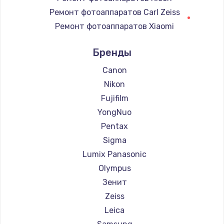
Замена регулятора режимов конфорки
Ремонт фотоаппаратов Carl Zeiss
900 руб.
Ремонт фотоаппаратов Xiaomi
Заказать
Ремонт фотоаппаратов LUMIX
Бренды
Ремонт фотоаппаратов Kodak
Замена сенсорного датчика
Ремонт фотоаппаратов Blackmagic
Canon
1300 руб.
Nikon
Заказать
Fujifilm
YongNuo
Замена сигнальной лампы
Pentax
1200 руб.
Sigma
Заказать
Lumix Panasonic
Olympus
Замена системной платы
Зенит
1500 руб.
Zeiss
Заказать
Leica