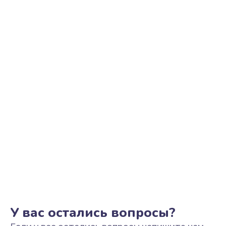
Ремонт цепи питания
2500 руб.
Заказать
Замена видеоадаптера (видеокарты)
1800 руб.
Заказать
Замена, перепайка чипа
1300 руб.
Заказать
Замена HDMI-разъема
650 руб.
Заказать
У вас остались вопросы?