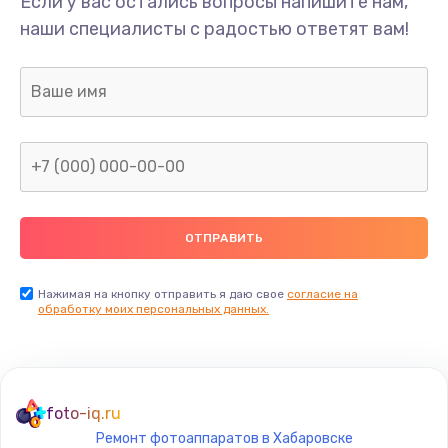
Если у вас остались вопросы напишите нам,
Замена/Pемонт карбюратора
наши специалисты с радостью ответят вам!
1300 руб.
Заказать
Ремонт капиллярной трубки
400 руб.
Заказать
Замена блока питания
1000 руб.
Заказать
Нажимая на кнопку отправить я даю свое
согласие на
обработку моих персональных данных.
Прошивка / разблокировка
900 руб.
Заказать
foto-iq.ru
Ремонт фотоаппаратов в Хабаровске