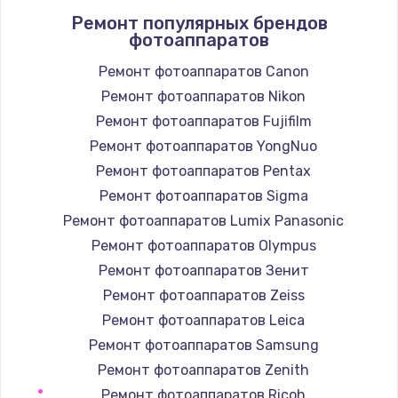
Ремонт популярных брендов
1400 руб.
фотоаппаратов
Заказать
Ремонт фотоаппаратов Canon
Ремонт фотоаппаратов Nikon
Замена / ремонт электронного модуля
управления
Ремонт фотоаппаратов Fujifilm
600 руб.
Ремонт фотоаппаратов YongNuo
Заказать
Ремонт фотоаппаратов Pentax
Ремонт фотоаппаратов Sigma
Замена конфорки
Ремонт фотоаппаратов Lumix Panasonic
1100 руб.
Ремонт фотоаппаратов Olympus
Заказать
Ремонт фотоаппаратов Зенит
Ремонт фотоаппаратов Zeiss
Замена платы сенсора
Ремонт фотоаппаратов Leica
900 руб.
Ремонт фотоаппаратов Samsung
Заказать
Ремонт фотоаппаратов Zenith
Ремонт фотоаппаратов Ricoh