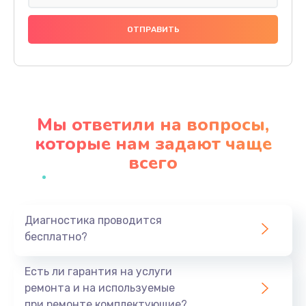
Замена праймера
1000 руб.
Заказать
Ремонт материнской платы
4500 руб.
Мы ответили на вопросы,
Заказать
которые нам задают чаще
всего
Профилактическая чистка
1000 руб.
Заказать
Диагностика проводится
бесплатно?
Прошивка BIOS
1920 руб.
Есть ли гарантия на услуги
Заказать
ремонта и на используемые
при ремонте комплектующие?