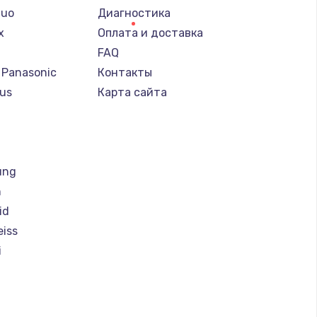
Nuo
Диагностика
x
Оплата и доставка
FAQ
 Panasonic
Контакты
us
Карта сайта
т
ung
h
id
eiss
i
magic