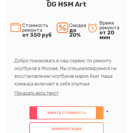
DG HSM Art
Время
Стоимость
Скидка
ремонта
до
ремонта
от 20
от 350 руб
20%
мин
Добро пожаловать в наш сервис по ремонту
ноутбуков в Москве. Мы специализируемся на
восстановлении ноутбуков марки Aser. Наша
команда включает в себя опытных
профессионалов с обширными знаниями и
многолетним опытом в данной области. Мы
предлагаем быстрый и качественный ремонт с
УЗНАТЬ СТОИМОСТЬ
использованием оригинальных компонентов, а
также гарантируем качество всех
КОНСУЛЬТАЦИЯ
проведенных работ. Наша цель - предоставить