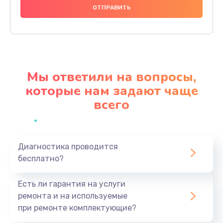
1000 руб.
Заказать
Ремонт материнской платы
4500 руб.
Мы ответили на вопросы,
Заказать
которые нам задают чаще
всего
Профилактическая чистка
1000 руб.
Заказать
Диагностика проводится
бесплатно?
Прошивка BIOS
1920 руб.
Есть ли гарантия на услуги
Заказать
ремонта и на используемые
при ремонте комплектующие?
Замена северного моста