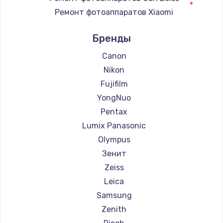
900 руб.
Ремонт фотоаппаратов Xiaomi
Заказать
Ремонт фотоаппаратов LUMIX
Бренды
Ремонт фотоаппаратов Kodak
Замена сенсорного датчика
Ремонт фотоаппаратов Blackmagic
Canon
1300 руб.
Nikon
Заказать
Fujifilm
YongNuo
Замена сигнальной лампы
Pentax
1200 руб.
Lumix Panasonic
Заказать
Olympus
Зенит
Замена системной платы
Zeiss
1500 руб.
Leica
Заказать
Samsung
Zenith
Замена температурного датчика