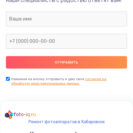
наши специалисты с радостью ответят вам!
1300 руб.
Заказать
Ремонт капиллярной трубки
400 руб.
Заказать
Замена блока питания
1000 руб.
Заказать
Нажимая на кнопку отправить я даю свое
согласие на
обработку моих персональных данных.
Прошивка / разблокировка
900 руб.
Заказать
foto-iq.ru
Ремонт фотоаппаратов в Хабаровске
Замена термостата