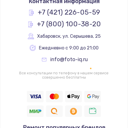
Контактная информация
1200 руб.
Заказать
+7 (421) 226-05-59
+7 (800) 100-38-20
Замена реле
1000 руб.
Хабаровск
,
 ул. Серышева, 25
Заказать
Ежедневно с 9:00 до 21:00
Замена термопредохранителя
info@foto-iq.ru
700 руб.
Заказать
Все консультации по телефону в нашем сервисе
совершенно бесплатны
Замена ТЭНа
2500 руб.
Заказать
Замена шнура
Ремонт популярных брендов
1400 руб.