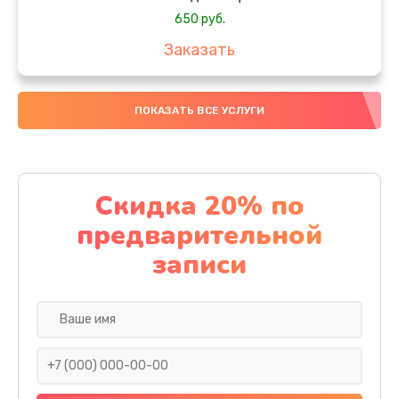
650 руб.
Заказать
Замена аккумулятора
ПОКАЗАТЬ ВСЕ УСЛУГИ
4000 руб.
Заказать
Замена материнской платы
Скидка 20% по
1100 руб.
предварительной
Заказать
записи
Замена масла
750 руб.
Заказать
Замена праймера