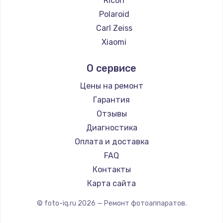
Ricoh
2500 руб.
Polaroid
Заказать
Carl Zeiss
Xiaomi
Замена электроконфорки
LUMIX
1300 руб.
О сервисе
Kodak
Заказать
Blackmagic
Цены на ремонт
Гарантия
Техобслуживание
Отзывы
900 руб.
Диагностика
Заказать
Оплата и доставка
FAQ
Установка / подключение / демонтаж
Контакты
1300 руб.
Карта сайта
Заказать
© foto-iq.ru
2026
— Ремонт фотоаппаратов.
Прошивка