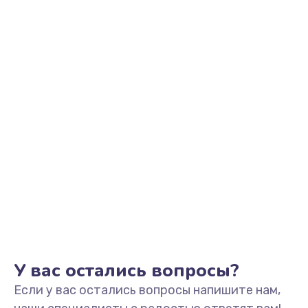
2500 руб.
Заказать
Замена видеоадаптера (видеокарты)
1800 руб.
Заказать
Замена, перепайка чипа
1300 руб.
Заказать
Замена HDMI-разъема
650 руб.
Заказать
У вас остались вопросы?
Если у вас остались вопросы напишите нам,
Замена/Pемонт карбюратора