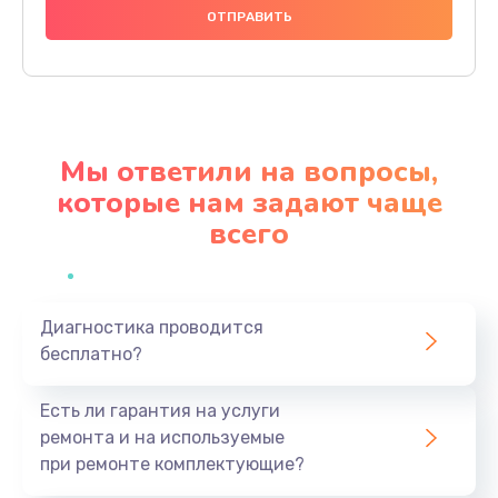
1000 руб.
Заказать
Ремонт материнской платы
4500 руб.
Мы ответили на вопросы,
Заказать
которые нам задают чаще
всего
Профилактическая чистка
1000 руб.
Заказать
Диагностика проводится
бесплатно?
Прошивка BIOS
1920 руб.
Есть ли гарантия на услуги
Заказать
ремонта и на используемые
при ремонте комплектующие?
Замена северного моста