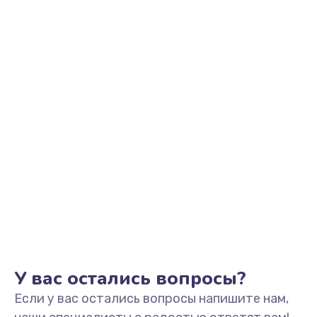
2500 руб.
Заказать
Замена видеоадаптера (видеокарты)
1800 руб.
Заказать
Замена, перепайка чипа
1300 руб.
Заказать
Замена HDMI-разъема
650 руб.
Заказать
У вас остались вопросы?
Если у вас остались вопросы напишите нам,
Замена/Pемонт карбюратора