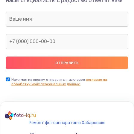
наши специалисты с радостью ответят вам!
1300 руб.
Заказать
Ремонт капиллярной трубки
400 руб.
Заказать
Замена блока питания
1000 руб.
Заказать
Нажимая на кнопку отправить я даю свое
согласие на
обработку моих персональных данных.
Прошивка / разблокировка
900 руб.
Заказать
foto-iq.ru
Ремонт фотоаппаратов в Хабаровске
Замена термостата