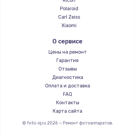
Ricoh
2500 руб.
Polaroid
Заказать
Carl Zeiss
Xiaomi
Замена электроконфорки
LUMIX
1300 руб.
О сервисе
Kodak
Заказать
Blackmagic
Цены на ремонт
Гарантия
Техобслуживание
Отзывы
900 руб.
Диагностика
Заказать
Оплата и доставка
FAQ
Установка / подключение / демонтаж
Контакты
1300 руб.
Карта сайта
Заказать
© foto-iq.ru
2026
— Ремонт фотоаппаратов.
Прошивка