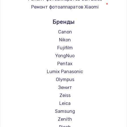
900 руб.
Ремонт фотоаппаратов Xiaomi
Заказать
Ремонт фотоаппаратов LUMIX
Бренды
Ремонт фотоаппаратов Kodak
Замена сенсорного датчика
Ремонт фотоаппаратов Blackmagic
Canon
1300 руб.
Nikon
Заказать
Fujifilm
YongNuo
Замена сигнальной лампы
Pentax
1200 руб.
Lumix Panasonic
Заказать
Olympus
Зенит
Замена системной платы
Zeiss
1500 руб.
Leica
Заказать
Samsung
Zenith
Замена температурного датчика