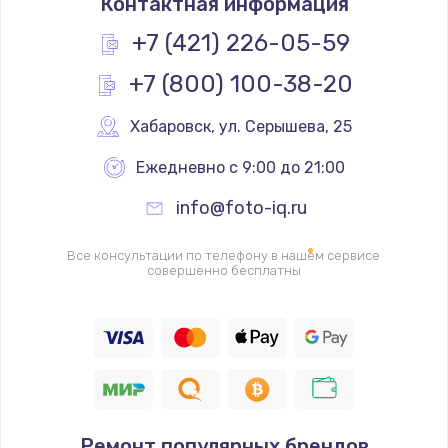
Контактная информация
1200 руб.
Заказать
+7 (421) 226-05-59
+7 (800) 100-38-20
Замена реле
1000 руб.
Хабаровск
,
 ул. Серышева, 25
Заказать
Ежедневно с 9:00 до 21:00
Замена термопредохранителя
info@foto-iq.ru
700 руб.
Заказать
Все консультации по телефону в нашем сервисе
совершенно бесплатны
Замена ТЭНа
2500 руб.
Заказать
Замена шнура
Ремонт популярных брендов
1400 руб.