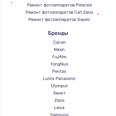
Ремонт фотоаппаратов Polaroid
Замена регулятора режимов конфорки
Ремонт фотоаппаратов Carl Zeiss
900 руб.
Ремонт фотоаппаратов Xiaomi
Заказать
Ремонт фотоаппаратов LUMIX
Бренды
Ремонт фотоаппаратов Kodak
Замена сенсорного датчика
Ремонт фотоаппаратов Blackmagic
Canon
1300 руб.
Nikon
Заказать
Fujifilm
YongNuo
Замена сигнальной лампы
Pentax
1200 руб.
Lumix Panasonic
Заказать
Olympus
Зенит
Замена системной платы
Zeiss
1500 руб.
Leica
Заказать
Samsung