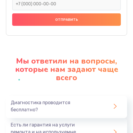
Замена праймера
1000 руб.
Заказать
Ремонт материнской платы
4500 руб.
Мы ответили на вопросы,
Заказать
которые нам задают чаще
всего
Профилактическая чистка
1000 руб.
Заказать
Диагностика проводится
бесплатно?
Прошивка BIOS
1920 руб.
Есть ли гарантия на услуги
Заказать
ремонта и на используемые