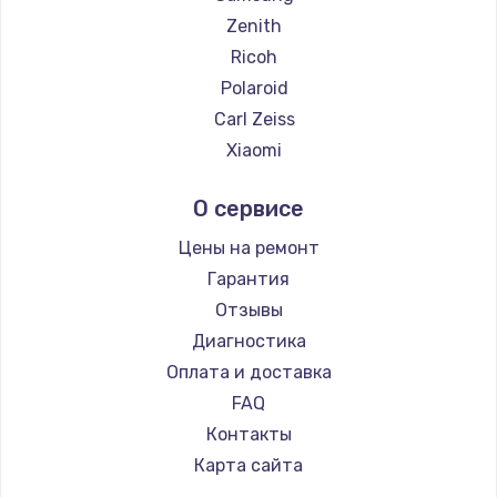
Zenith
Замена температурного датчика
Ricoh
2500 руб.
Polaroid
Заказать
Carl Zeiss
Xiaomi
Замена электроконфорки
LUMIX
1300 руб.
О сервисе
Kodak
Заказать
Blackmagic
Цены на ремонт
Гарантия
Техобслуживание
Отзывы
900 руб.
Диагностика
Заказать
Оплата и доставка
FAQ
Установка / подключение / демонтаж
Контакты
1300 руб.
Карта сайта
Заказать