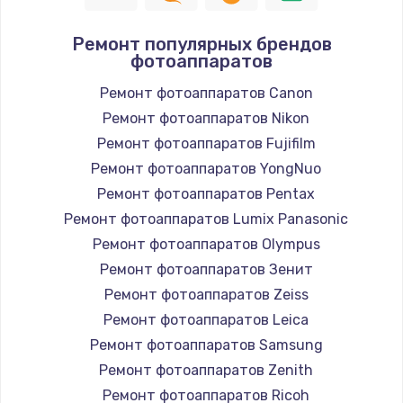
Замена шнура
Ремонт популярных брендов
1400 руб.
фотоаппаратов
Заказать
Ремонт фотоаппаратов Canon
Ремонт фотоаппаратов Nikon
Замена / ремонт электронного модуля
управления
Ремонт фотоаппаратов Fujifilm
600 руб.
Ремонт фотоаппаратов YongNuo
Заказать
Ремонт фотоаппаратов Pentax
Ремонт фотоаппаратов Lumix Panasonic
Замена конфорки
Ремонт фотоаппаратов Olympus
1100 руб.
Ремонт фотоаппаратов Зенит
Заказать
Ремонт фотоаппаратов Zeiss
Ремонт фотоаппаратов Leica
Замена платы сенсора
Ремонт фотоаппаратов Samsung
900 руб.
Ремонт фотоаппаратов Zenith
Заказать
Ремонт фотоаппаратов Ricoh