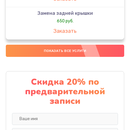
Замена задней крышки
650 руб.
Заказать
Замена аккумулятора
ПОКАЗАТЬ ВСЕ УСЛУГИ
4000 руб.
Заказать
Замена материнской платы
Скидка 20% по
1100 руб.
предварительной
Заказать
записи
Замена масла
750 руб.
Заказать