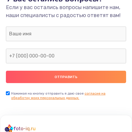
Если у вас остались вопросы напишите нам,
Замена/Pемонт карбюратора
наши специалисты с радостью ответят вам!
1300 руб.
Заказать
Ремонт капиллярной трубки
400 руб.
Заказать
Замена блока питания
1000 руб.
Заказать
Нажимая на кнопку отправить я даю свое
согласие на
обработку моих персональных данных.
Прошивка / разблокировка
900 руб.
Заказать
foto-iq.ru