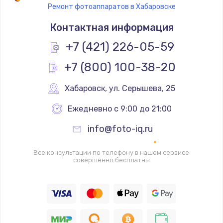
Ремонт фотоаппаратов в Хабаровске
Замена термостата
Контактная информация
1200 руб.
Заказать
+7 (421) 226-05-59
+7 (800) 100-38-20
Замена реле
1000 руб.
Хабаровск
,
 ул. Серышева, 25
Заказать
Ежедневно с 9:00 до 21:00
Замена термопредохранителя
info@foto-iq.ru
700 руб.
Заказать
Все консультации по телефону в нашем сервисе
совершенно бесплатны
Замена ТЭНа
2500 руб.
Заказать