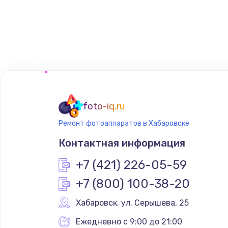
Замена регулятора режимов ко
Замена сенсорного датчика
Замена сигнальной лампы
Замена системной платы
foto-iq.ru
Ремонт фотоаппаратов в Хабаровске
Замена температурного датчик
Контактная информация
Замена электроконфорки
+7 (421) 226-05-59
+7 (800) 100-38-20
Техобслуживание
Хабаровск
,
 ул. Серышева, 25
Установка / подключение / дем
Ежедневно с 9:00 до 21:00