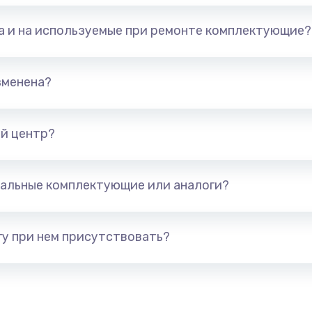
та и на используемые при ремонте комплектующие?
арты)
1800 руб.
Заказ
1300 руб.
Заказ
зменена?
650 руб.
Заказ
й центр?
1300 руб.
Заказ
альные комплектующие или аналоги?
400 руб.
Заказ
1000 руб.
Заказ
у при нем присутствовать?
900 руб.
Заказ
1200 руб.
Заказ