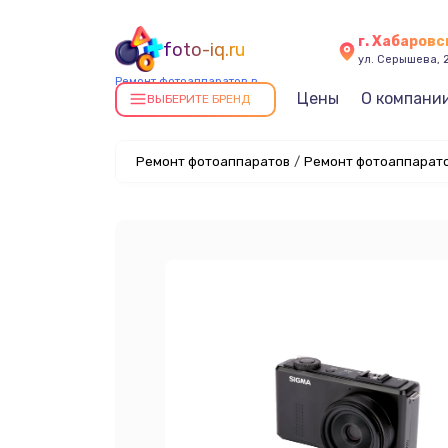
г. Хабаровс
foto-iq.ru
ул. Серышева, 
Ремонт фотоаппаратов в
Цены
О компани
Хабаровске
ВЫБЕРИТЕ БРЕНД
Ремонт фотоаппаратов
/
Ремонт фотоаппарато