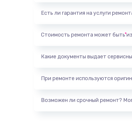
Есть ли гарантия на услуги ремон
Замена видеоадаптера (видеок
Замена, перепайка чипа
Стоимость ремонта может быть и
Замена HDMI-разъема
Какие документы выдает сервисны
Замена/Pемонт карбюратора
При ремонте используются оригин
Ремонт капиллярной трубки
Замена блока питания
Возможен ли срочный ремонт? Мог
Прошивка / разблокировка
Замена термостата