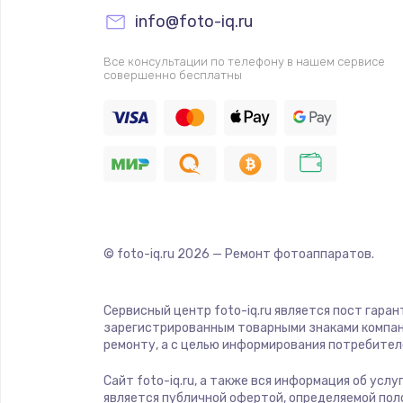
info@foto-iq.ru
Прошивка
Все консультации по телефону в нашем сервисе
совершенно бесплатны
Ремонт платы электроники
Комплексная чистка
Замена датчиков
Замена шнура питания
© foto-iq.ru
2026
— Ремонт фотоаппаратов.
Ремонт кнопки
Сервисный центр foto-iq.ru является пост гара
зарегистрированным товарными знаками компан
Настройка
ремонту, а с целью информирования потребител
Сайт foto-iq.ru, а также вся информация об усл
Ремонт корпуса
является публичной офертой, определяемой пол