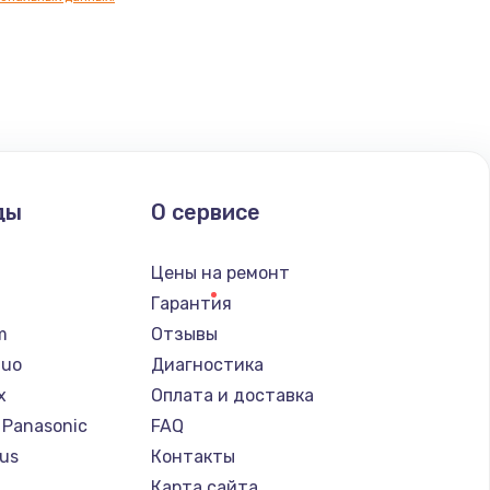
ать
ать
ать
ды
О сервисе
ать
n
Цены на ремонт
ать
Гарантия
lm
Отзывы
ать
Nuo
Диагностика
x
Оплата и доставка
ать
 Panasonic
FAQ
us
Контакты
ать
т
Карта сайта