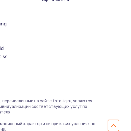
ать
ung
ать
h
ать
id
eiss
ать
i
ать
magic
ать
 перечисленные на сайте foto-iq.ru, являются
дивидуализации соответствующих услуг по
ать
ателя
рмационный характер и ни при каких условиях не
ать
ии.