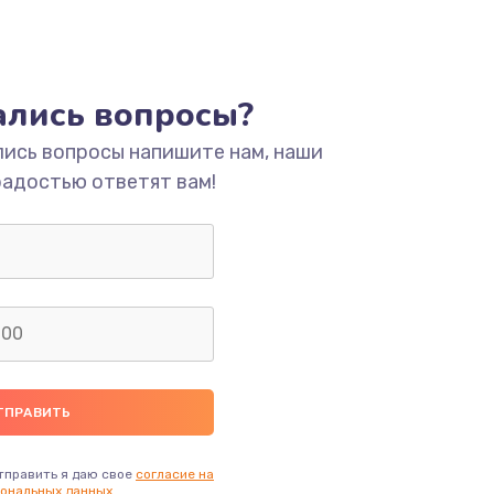
ать
тались вопросы?
ать
лись вопросы напишите нам, наши
радостью ответят вам!
ать
ать
ать
ать
ать
тправить я даю свое
согласие на
ональных данных.