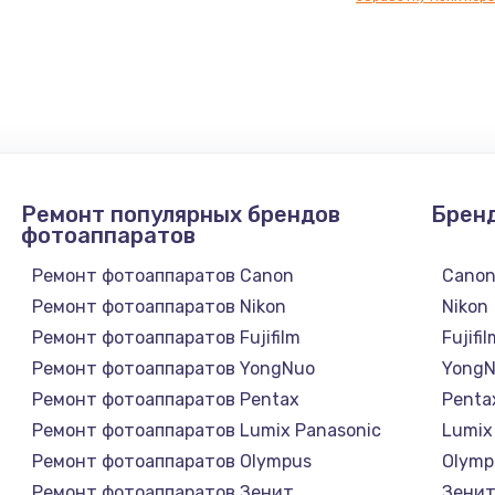
нфорки
900 руб.
Заказ
1300 руб.
Заказ
1200 руб.
Заказ
Ремонт популярных брендов
Брен
1500 руб.
Заказ
фотоаппаратов
Ремонт фотоаппаратов Canon
Cano
а
2500 руб.
Заказ
Ремонт фотоаппаратов Nikon
Nikon
Ремонт фотоаппаратов Fujifilm
Fujifi
1300 руб.
Заказ
Ремонт фотоаппаратов YongNuo
Yong
Ремонт фотоаппаратов Pentax
Penta
900 руб.
Заказ
Ремонт фотоаппаратов Lumix Panasonic
Lumix
Ремонт фотоаппаратов Olympus
Olymp
онтаж
1300 руб.
Заказ
Ремонт фотоаппаратов Зенит
Зени