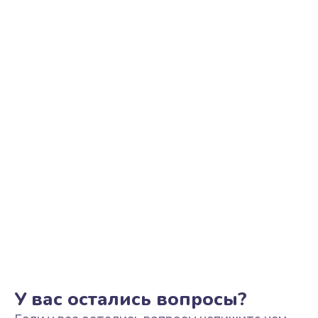
Ремонт цепи питания
2500 руб.
Заказать
Замена видеоадаптера (видеокарты)
1800 руб.
Заказать
Замена, перепайка чипа
1300 руб.
Заказать
Замена HDMI-разъема
650 руб.
Заказать
У вас остались вопросы?