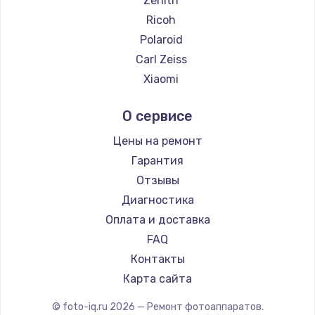
Zenith
Замена температурного датчика
Ricoh
2500 руб.
Polaroid
Заказать
Carl Zeiss
Xiaomi
Замена электроконфорки
LUMIX
1300 руб.
О сервисе
Kodak
Заказать
Blackmagic
Цены на ремонт
Гарантия
Техобслуживание
Отзывы
900 руб.
Диагностика
Заказать
Оплата и доставка
FAQ
Установка / подключение / демонтаж
Контакты
1300 руб.
Карта сайта
Заказать
© foto-iq.ru
2026
— Ремонт фотоаппаратов.