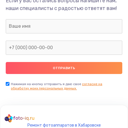
Если у вас остались вопросы напишите нам,
Замена/Pемонт карбюратора
наши специалисты с радостью ответят вам!
1300 руб.
Заказать
Ремонт капиллярной трубки
400 руб.
Заказать
Замена блока питания
1000 руб.
Заказать
Нажимая на кнопку отправить я даю свое
согласие на
обработку моих персональных данных.
Прошивка / разблокировка
900 руб.
Заказать
foto-iq.ru
Ремонт фотоаппаратов в Хабаровске