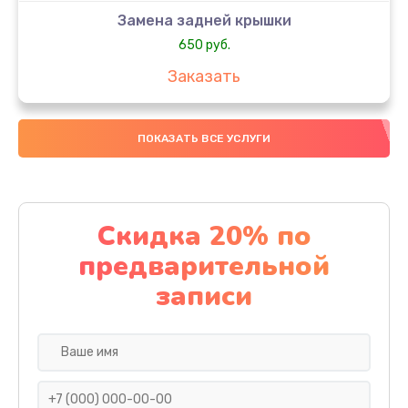
Замена задней крышки
650 руб.
Заказать
Замена аккумулятора
ПОКАЗАТЬ ВСЕ УСЛУГИ
4000 руб.
Заказать
Замена материнской платы
Скидка 20% по
1100 руб.
предварительной
Заказать
записи
Замена масла
750 руб.
Заказать