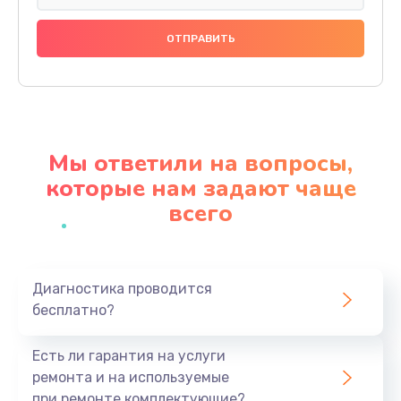
Замена праймера
1000 руб.
Заказать
Ремонт материнской платы
4500 руб.
Мы ответили на вопросы,
Заказать
которые нам задают чаще
всего
Профилактическая чистка
1000 руб.
Заказать
Диагностика проводится
бесплатно?
Прошивка BIOS
1920 руб.
Есть ли гарантия на услуги
Заказать
ремонта и на используемые
при ремонте комплектующие?