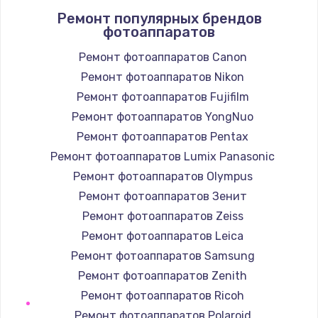
Ремонт популярных брендов
1400 руб.
фотоаппаратов
Заказать
Ремонт фотоаппаратов Canon
Ремонт фотоаппаратов Nikon
Замена / ремонт электронного модуля
управления
Ремонт фотоаппаратов Fujifilm
600 руб.
Ремонт фотоаппаратов YongNuo
Заказать
Ремонт фотоаппаратов Pentax
Ремонт фотоаппаратов Lumix Panasonic
Замена конфорки
Ремонт фотоаппаратов Olympus
1100 руб.
Ремонт фотоаппаратов Зенит
Заказать
Ремонт фотоаппаратов Zeiss
Ремонт фотоаппаратов Leica
Замена платы сенсора
Ремонт фотоаппаратов Samsung
900 руб.
Ремонт фотоаппаратов Zenith
Заказать
Ремонт фотоаппаратов Ricoh
Ремонт фотоаппаратов Polaroid