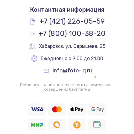
Замена термостата
Контактная информация
1200 руб.
Заказать
+7 (421) 226-05-59
+7 (800) 100-38-20
Замена реле
1000 руб.
Хабаровск
,
 ул. Серышева, 25
Заказать
Ежедневно с 9:00 до 21:00
Замена термопредохранителя
info@foto-iq.ru
700 руб.
Заказать
Все консультации по телефону в нашем сервисе
совершенно бесплатны
Замена ТЭНа
2500 руб.
Заказать
Замена шнура