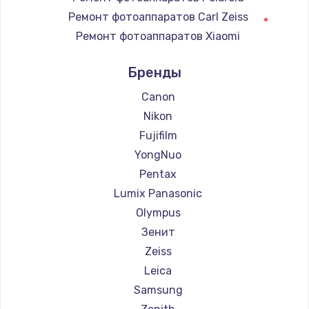
Замена регулятора режимов конфорки
Ремонт фотоаппаратов Carl Zeiss
900 руб.
Ремонт фотоаппаратов Xiaomi
Заказать
Ремонт фотоаппаратов LUMIX
Бренды
Ремонт фотоаппаратов Kodak
Замена сенсорного датчика
Ремонт фотоаппаратов Blackmagic
Canon
1300 руб.
Nikon
Заказать
Fujifilm
YongNuo
Замена сигнальной лампы
Pentax
1200 руб.
Lumix Panasonic
Заказать
Olympus
Зенит
Замена системной платы
Zeiss
1500 руб.
Leica
Заказать
Samsung