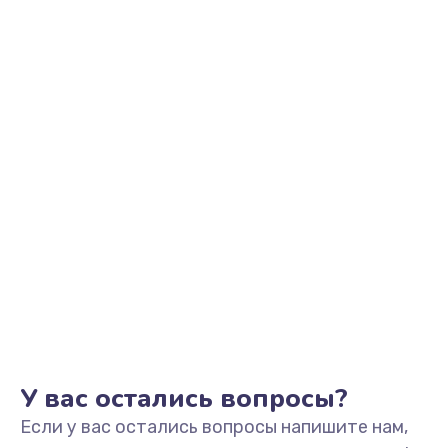
2500 руб.
Заказать
Замена видеоадаптера (видеокарты)
1800 руб.
Заказать
Замена, перепайка чипа
1300 руб.
Заказать
Замена HDMI-разъема
650 руб.
Заказать
У вас остались вопросы?
Если у вас остались вопросы напишите нам,
Замена/Pемонт карбюратора