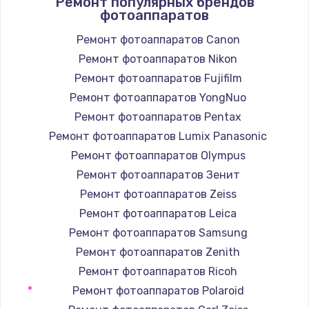
Ремонт популярных брендов
1400 руб.
фотоаппаратов
Заказать
Ремонт фотоаппаратов Canon
Ремонт фотоаппаратов Nikon
Замена / ремонт электронного модуля
управления
Ремонт фотоаппаратов Fujifilm
600 руб.
Ремонт фотоаппаратов YongNuo
Заказать
Ремонт фотоаппаратов Pentax
Ремонт фотоаппаратов Lumix Panasonic
Замена конфорки
Ремонт фотоаппаратов Olympus
1100 руб.
Ремонт фотоаппаратов Зенит
Заказать
Ремонт фотоаппаратов Zeiss
Ремонт фотоаппаратов Leica
Замена платы сенсора
Ремонт фотоаппаратов Samsung
900 руб.
Ремонт фотоаппаратов Zenith
Заказать
Ремонт фотоаппаратов Ricoh
Ремонт фотоаппаратов Polaroid
Замена регулятора режимов конфорки