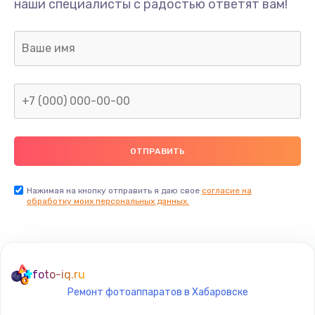
наши специалисты с радостью ответят вам!
1300 руб.
Заказать
Ремонт капиллярной трубки
400 руб.
Заказать
Замена блока питания
1000 руб.
Заказать
Нажимая на кнопку отправить я даю свое
согласие на
обработку моих персональных данных.
Прошивка / разблокировка
900 руб.
Заказать
foto-iq.ru
Ремонт фотоаппаратов в Хабаровске
Замена термостата