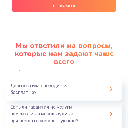
1000 руб.
Заказать
Ремонт материнской платы
4500 руб.
Мы ответили на вопросы,
Заказать
которые нам задают чаще
всего
Профилактическая чистка
1000 руб.
Заказать
Диагностика проводится
бесплатно?
Прошивка BIOS
1920 руб.
Есть ли гарантия на услуги
Заказать
ремонта и на используемые
при ремонте комплектующие?
Замена северного моста