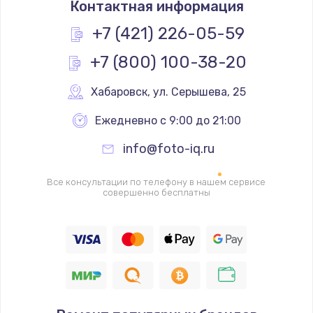
Контактная информация
1200 руб.
Заказать
+7 (421) 226-05-59
+7 (800) 100-38-20
Замена реле
1000 руб.
Хабаровск
,
 ул. Серышева, 25
Заказать
Ежедневно с 9:00 до 21:00
Замена термопредохранителя
info@foto-iq.ru
700 руб.
Заказать
Все консультации по телефону в нашем сервисе
совершенно бесплатны
Замена ТЭНа
2500 руб.
Заказать
Замена шнура