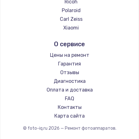
Ricoh
2500 руб.
Polaroid
Заказать
Carl Zeiss
Xiaomi
Замена электроконфорки
LUMIX
1300 руб.
О сервисе
Kodak
Заказать
Blackmagic
Цены на ремонт
Гарантия
Техобслуживание
Отзывы
900 руб.
Диагностика
Заказать
Оплата и доставка
FAQ
Установка / подключение / демонтаж
Контакты
1300 руб.
Карта сайта
Заказать
© foto-iq.ru
2026
— Ремонт фотоаппаратов.
Прошивка