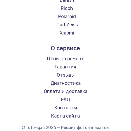
Zenith
Замена температурного датчика
Ricoh
2500 руб.
Polaroid
Заказать
Carl Zeiss
Xiaomi
Замена электроконфорки
LUMIX
1300 руб.
О сервисе
Kodak
Заказать
Blackmagic
Цены на ремонт
Гарантия
Техобслуживание
Отзывы
900 руб.
Диагностика
Заказать
Оплата и доставка
FAQ
Установка / подключение / демонтаж
Контакты
1300 руб.
Карта сайта
Заказать
© foto-iq.ru
2026
— Ремонт фотоаппаратов.