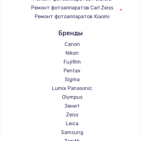
Замена регулятора режимов конфорки
Ремонт фотоаппаратов Carl Zeiss
900 руб.
Ремонт фотоаппаратов Xiaomi
Заказать
Ремонт фотоаппаратов LUMIX
Бренды
Ремонт фотоаппаратов Kodak
Замена сенсорного датчика
Ремонт фотоаппаратов Blackmagic
Canon
1300 руб.
Nikon
Заказать
Fujifilm
Pentax
Замена сигнальной лампы
Sigma
1200 руб.
Lumix Panasonic
Заказать
Olympus
Зенит
Замена системной платы
Zeiss
1500 руб.
Leica
Заказать
Samsung