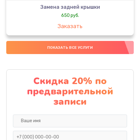
Замена задней крышки
650 руб.
Заказать
Замена аккумулятора
ПОКАЗАТЬ ВСЕ УСЛУГИ
4000 руб.
Заказать
Замена материнской платы
Скидка 20% по
1100 руб.
предварительной
Заказать
записи
Замена масла
750 руб.
Заказать