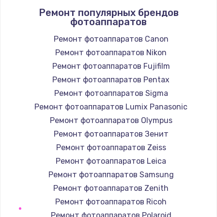
Ремонт популярных брендов
1400 руб.
фотоаппаратов
Заказать
Ремонт фотоаппаратов Canon
Ремонт фотоаппаратов Nikon
Замена / ремонт электронного модуля
управления
Ремонт фотоаппаратов Fujifilm
600 руб.
Ремонт фотоаппаратов Pentax
Заказать
Ремонт фотоаппаратов Sigma
Ремонт фотоаппаратов Lumix Panasonic
Замена конфорки
Ремонт фотоаппаратов Olympus
1100 руб.
Ремонт фотоаппаратов Зенит
Заказать
Ремонт фотоаппаратов Zeiss
Ремонт фотоаппаратов Leica
Замена платы сенсора
Ремонт фотоаппаратов Samsung
900 руб.
Ремонт фотоаппаратов Zenith
Заказать
Ремонт фотоаппаратов Ricoh
Ремонт фотоаппаратов Polaroid