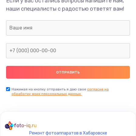
Если у вас остались вопросы напишите нам,
Замена/Pемонт карбюратора
наши специалисты с радостью ответят вам!
1300 руб.
Заказать
Ремонт капиллярной трубки
400 руб.
Заказать
Замена блока питания
1000 руб.
Заказать
Нажимая на кнопку отправить я даю свое
согласие на
обработку моих персональных данных.
Прошивка / разблокировка
900 руб.
Заказать
foto-iq.ru
Ремонт фотоаппаратов в Хабаровске