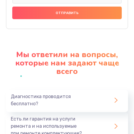
Замена праймера
1000 руб.
Заказать
Ремонт материнской платы
4500 руб.
Мы ответили на вопросы,
Заказать
которые нам задают чаще
всего
Профилактическая чистка
1000 руб.
Заказать
Диагностика проводится
бесплатно?
Прошивка BIOS
1920 руб.
Есть ли гарантия на услуги
Заказать
ремонта и на используемые
при ремонте комплектующие?