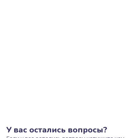
Ремонт цепи питания
2500 руб.
Заказать
Замена видеоадаптера (видеокарты)
1800 руб.
Заказать
Замена, перепайка чипа
1300 руб.
Заказать
Замена HDMI-разъема
650 руб.
Заказать
У вас остались вопросы?