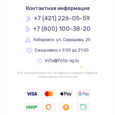
Замена термостата
Контактная информация
1200 руб.
Заказать
+7 (421) 226-05-59
+7 (800) 100-38-20
Замена реле
1000 руб.
Хабаровск
,
 ул. Серышева, 25
Заказать
Ежедневно с 9:00 до 21:00
Замена термопредохранителя
info@foto-iq.ru
700 руб.
Заказать
Все консультации по телефону в нашем сервисе
совершенно бесплатны
Замена ТЭНа
2500 руб.
Заказать
Замена шнура