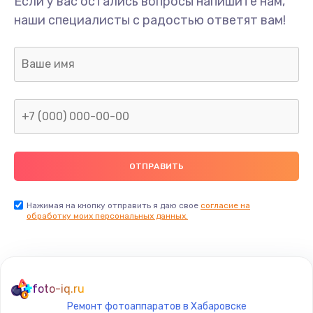
Если у вас остались вопросы напишите нам,
Замена/Pемонт карбюратора
наши специалисты с радостью ответят вам!
1300 руб.
Заказать
Ремонт капиллярной трубки
400 руб.
Заказать
Замена блока питания
1000 руб.
Заказать
Нажимая на кнопку отправить я даю свое
согласие на
обработку моих персональных данных.
Прошивка / разблокировка
900 руб.
Заказать
foto-iq.ru
Ремонт фотоаппаратов в Хабаровске