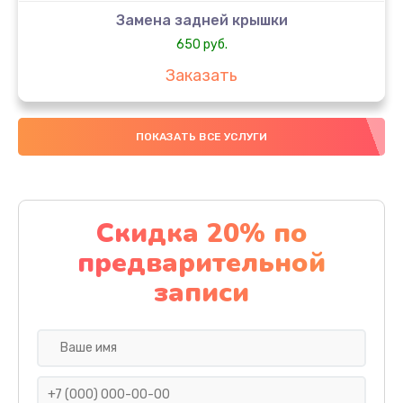
Замена задней крышки
650 руб.
Заказать
Замена аккумулятора
ПОКАЗАТЬ ВСЕ УСЛУГИ
4000 руб.
Заказать
Замена материнской платы
Скидка 20% по
1100 руб.
предварительной
Заказать
записи
Замена масла
750 руб.
Заказать