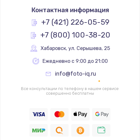
Замена термостата
Контактная информация
1200 руб.
Заказать
+7 (421) 226-05-59
+7 (800) 100-38-20
Замена реле
1000 руб.
Хабаровск
,
 ул. Серышева, 25
Заказать
Ежедневно с 9:00 до 21:00
Замена термопредохранителя
info@foto-iq.ru
700 руб.
Заказать
Все консультации по телефону в нашем сервисе
совершенно бесплатны
Замена ТЭНа
2500 руб.
Заказать
Замена шнура