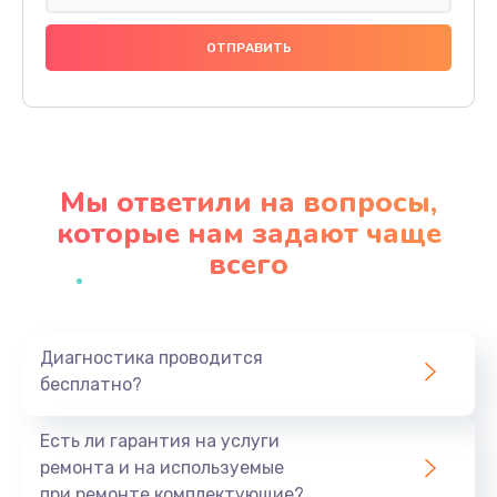
Замена праймера
1000 руб.
Заказать
Ремонт материнской платы
4500 руб.
Мы ответили на вопросы,
Заказать
которые нам задают чаще
всего
Профилактическая чистка
1000 руб.
Заказать
Диагностика проводится
бесплатно?
Прошивка BIOS
1920 руб.
Есть ли гарантия на услуги
Заказать
ремонта и на используемые
при ремонте комплектующие?