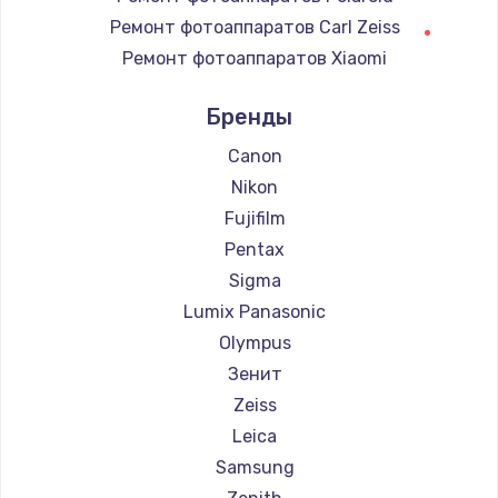
Замена регулятора режимов конфорки
Ремонт фотоаппаратов Carl Zeiss
900 руб.
Ремонт фотоаппаратов Xiaomi
Заказать
Ремонт фотоаппаратов LUMIX
Бренды
Ремонт фотоаппаратов Kodak
Замена сенсорного датчика
Ремонт фотоаппаратов Blackmagic
Canon
1300 руб.
Nikon
Заказать
Fujifilm
Pentax
Замена сигнальной лампы
Sigma
1200 руб.
Lumix Panasonic
Заказать
Olympus
Зенит
Замена системной платы
Zeiss
1500 руб.
Leica
Заказать
Samsung