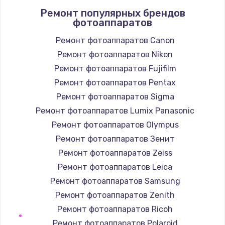
Ремонт популярных брендов
1400 руб.
фотоаппаратов
Заказать
Ремонт фотоаппаратов Canon
Ремонт фотоаппаратов Nikon
Замена / ремонт электронного модуля
управления
Ремонт фотоаппаратов Fujifilm
600 руб.
Ремонт фотоаппаратов Pentax
Заказать
Ремонт фотоаппаратов Sigma
Ремонт фотоаппаратов Lumix Panasonic
Замена конфорки
Ремонт фотоаппаратов Olympus
1100 руб.
Ремонт фотоаппаратов Зенит
Заказать
Ремонт фотоаппаратов Zeiss
Ремонт фотоаппаратов Leica
Замена платы сенсора
Ремонт фотоаппаратов Samsung
900 руб.
Ремонт фотоаппаратов Zenith
Заказать
Ремонт фотоаппаратов Ricoh
Ремонт фотоаппаратов Polaroid