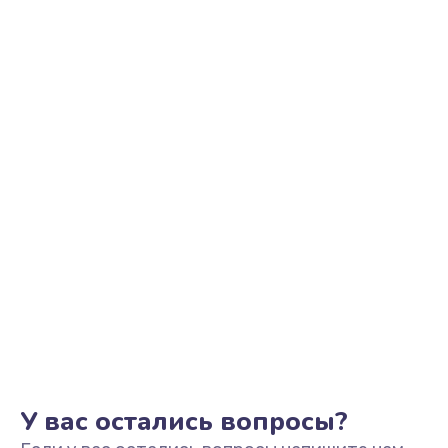
Ремонт цепи питания
2500 руб.
Заказать
Замена видеоадаптера (видеокарты)
1800 руб.
Заказать
Замена, перепайка чипа
1300 руб.
Заказать
Замена HDMI-разъема
650 руб.
Заказать
У вас остались вопросы?