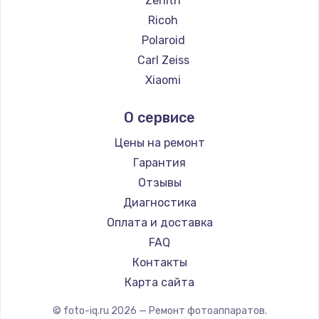
Zenith
Замена температурного датчика
Ricoh
2500 руб.
Polaroid
Заказать
Carl Zeiss
Xiaomi
Замена электроконфорки
LUMIX
1300 руб.
О сервисе
Kodak
Заказать
Blackmagic
Цены на ремонт
Гарантия
Техобслуживание
Отзывы
900 руб.
Диагностика
Заказать
Оплата и доставка
FAQ
Установка / подключение / демонтаж
Контакты
1300 руб.
Карта сайта
Заказать
© foto-iq.ru
2026
— Ремонт фотоаппаратов.