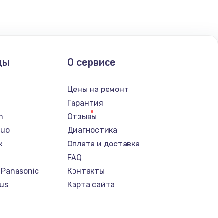
ать
ать
ды
О сервисе
ать
n
Цены на ремонт
ать
Гарантия
lm
Отзывы
ать
Nuo
Диагностика
x
Оплата и доставка
ать
FAQ
 Panasonic
Контакты
ать
us
Карта сайта
т
ать