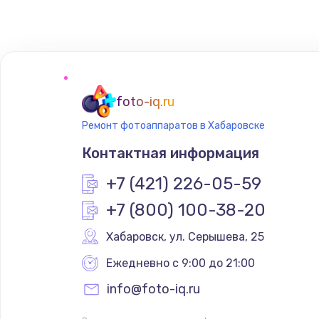
Замена сенсорного датчика
Замена сигнальной лампы
Замена системной платы
foto-iq.ru
Ремонт фотоаппаратов в Хабаровске
Замена температурного датчик
Контактная информация
Замена электроконфорки
+7 (421) 226-05-59
+7 (800) 100-38-20
Техобслуживание
Хабаровск
,
 ул. Серышева, 25
Установка / подключение / дем
Ежедневно с 9:00 до 21:00
info@foto-iq.ru
Прошивка