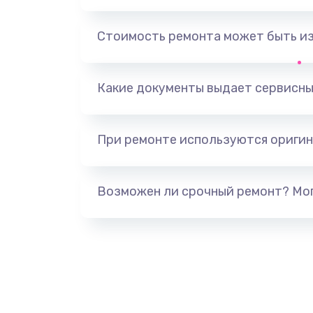
Замена, перепайка чипа
Стоимость ремонта может быть и
Замена HDMI-разъема
Какие документы выдает сервисны
Замена/Pемонт карбюратора
При ремонте используются оригин
Ремонт капиллярной трубки
Замена блока питания
Возможен ли срочный ремонт? Мог
Прошивка / разблокировка
Замена термостата
Замена реле