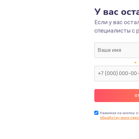
У вас ос
700 руб.
Заказ
Если у вас оста
специалисты с 
2500 руб.
Заказ
1400 руб.
Заказ
модуля
600 руб.
Заказ
1100 руб.
Заказ
900 руб.
Заказ
Нажимая на кнопку о
обработку моих перс
нфорки
900 руб.
Заказ