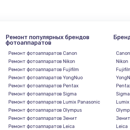
1300 руб.
Заказ
1200 руб.
Заказ
Ремонт популярных брендов
Брен
1500 руб.
Заказ
фотоаппаратов
Ремонт фотоаппаратов Canon
Cano
а
2500 руб.
Заказ
Ремонт фотоаппаратов Nikon
Nikon
Ремонт фотоаппаратов Fujifilm
Fujifi
1300 руб.
Заказ
Ремонт фотоаппаратов YongNuo
Yong
Ремонт фотоаппаратов Pentax
Penta
900 руб.
Заказ
Ремонт фотоаппаратов Sigma
Sigma
Ремонт фотоаппаратов Lumix Panasonic
Lumix
онтаж
1300 руб.
Заказ
Ремонт фотоаппаратов Olympus
Olymp
Ремонт фотоаппаратов Зенит
Зени
1400 руб.
Заказ
Ремонт фотоаппаратов Leica
Leica