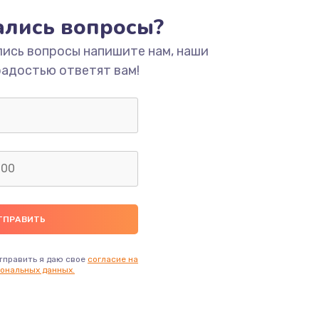
тались вопросы?
ать
лись вопросы напишите нам, наши
радостью ответят вам!
ать
ать
ать
ать
ать
тправить я даю свое
согласие на
ональных данных.
ать