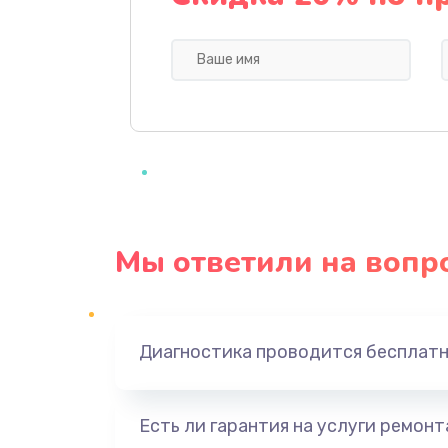
Профилактическая чистка
Прошивка BIOS
Замена северного моста
Ремонт южного моста
Мы ответили на вопр
Замена батарейки BIOS
Настройка BIOS
Диагностика проводится бесплат
Ремонт цепи питания
Есть ли гарантия на услуги ремон
Замена видеоадаптера (видеок