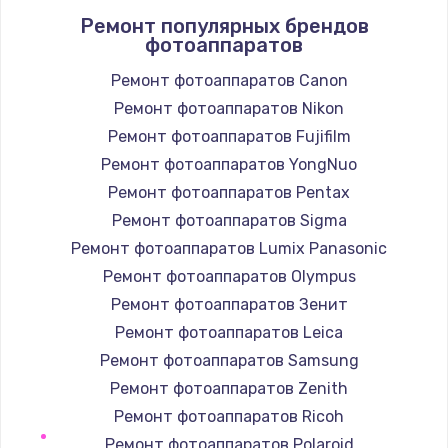
Ремонт популярных брендов
1400 руб.
фотоаппаратов
Заказать
Ремонт фотоаппаратов Canon
Ремонт фотоаппаратов Nikon
Замена / ремонт электронного модуля
управления
Ремонт фотоаппаратов Fujifilm
600 руб.
Ремонт фотоаппаратов YongNuo
Заказать
Ремонт фотоаппаратов Pentax
Ремонт фотоаппаратов Sigma
Замена конфорки
Ремонт фотоаппаратов Lumix Panasonic
1100 руб.
Ремонт фотоаппаратов Olympus
Заказать
Ремонт фотоаппаратов Зенит
Ремонт фотоаппаратов Leica
Замена платы сенсора
Ремонт фотоаппаратов Samsung
900 руб.
Ремонт фотоаппаратов Zenith
Заказать
Ремонт фотоаппаратов Ricoh
Ремонт фотоаппаратов Polaroid