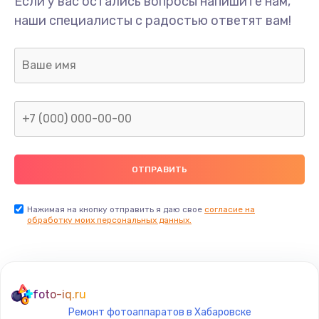
Если у вас остались вопросы напишите нам,
Замена/Pемонт карбюратора
наши специалисты с радостью ответят вам!
1300 руб.
Заказать
Ремонт капиллярной трубки
400 руб.
Заказать
Замена блока питания
1000 руб.
Заказать
Нажимая на кнопку отправить я даю свое
согласие на
обработку моих персональных данных.
Прошивка / разблокировка
900 руб.
Заказать
foto-iq.ru
Ремонт фотоаппаратов в Хабаровске