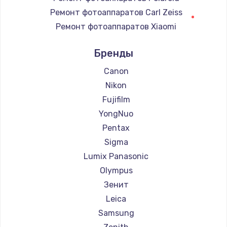
Замена регулятора режимов конфорки
Ремонт фотоаппаратов Carl Zeiss
900 руб.
Ремонт фотоаппаратов Xiaomi
Заказать
Ремонт фотоаппаратов LUMIX
Бренды
Ремонт фотоаппаратов Kodak
Замена сенсорного датчика
Ремонт фотоаппаратов Blackmagic
Canon
1300 руб.
Nikon
Заказать
Fujifilm
YongNuo
Замена сигнальной лампы
Pentax
1200 руб.
Sigma
Заказать
Lumix Panasonic
Olympus
Замена системной платы
Зенит
1500 руб.
Leica
Заказать
Samsung