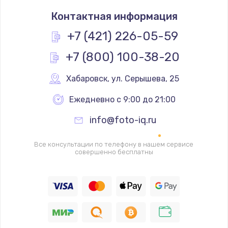
Замена термостата
Контактная информация
1200 руб.
Заказать
+7 (421) 226-05-59
+7 (800) 100-38-20
Замена реле
1000 руб.
Хабаровск
,
 ул. Серышева, 25
Заказать
Ежедневно с 9:00 до 21:00
Замена термопредохранителя
info@foto-iq.ru
700 руб.
Заказать
Все консультации по телефону в нашем сервисе
совершенно бесплатны
Замена ТЭНа
2500 руб.
Заказать
Замена шнура