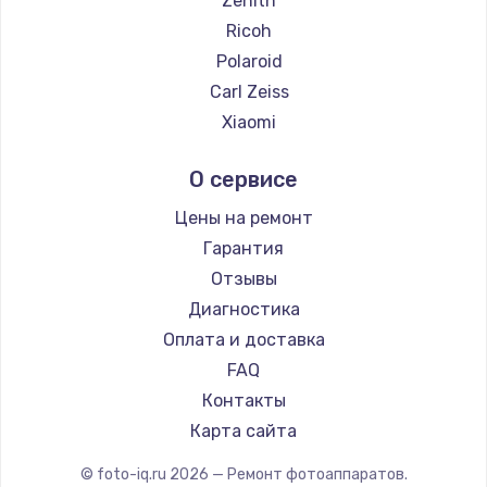
Zenith
Замена температурного датчика
Ricoh
2500 руб.
Polaroid
Заказать
Carl Zeiss
Xiaomi
Замена электроконфорки
LUMIX
1300 руб.
О сервисе
Kodak
Заказать
Blackmagic
Цены на ремонт
Гарантия
Техобслуживание
Отзывы
900 руб.
Диагностика
Заказать
Оплата и доставка
FAQ
Установка / подключение / демонтаж
Контакты
1300 руб.
Карта сайта
Заказать
© foto-iq.ru
2026
— Ремонт фотоаппаратов.