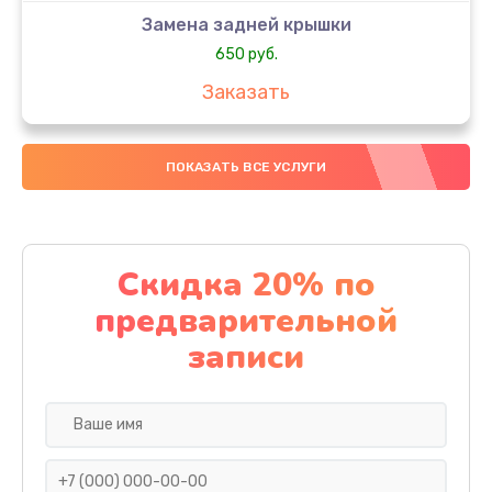
Замена задней крышки
650 руб.
Заказать
Замена аккумулятора
ПОКАЗАТЬ ВСЕ УСЛУГИ
4000 руб.
Заказать
Замена материнской платы
Скидка 20% по
1100 руб.
предварительной
Заказать
записи
Замена масла
750 руб.
Заказать