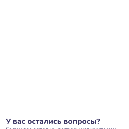
Ремонт цепи питания
2500 руб.
Заказать
Замена видеоадаптера (видеокарты)
1800 руб.
Заказать
Замена, перепайка чипа
1300 руб.
Заказать
Замена HDMI-разъема
650 руб.
Заказать
У вас остались вопросы?