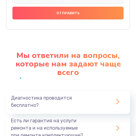
Замена праймера
1000 руб.
Заказать
Ремонт материнской платы
4500 руб.
Мы ответили на вопросы,
Заказать
которые нам задают чаще
всего
Профилактическая чистка
1000 руб.
Заказать
Диагностика проводится
бесплатно?
Прошивка BIOS
1920 руб.
Есть ли гарантия на услуги
Заказать
ремонта и на используемые
при ремонте комплектующие?