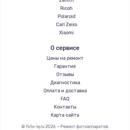
Zenith
Замена температурного датчика
Ricoh
2500 руб.
Polaroid
Заказать
Carl Zeiss
Xiaomi
Замена электроконфорки
LUMIX
1300 руб.
О сервисе
Kodak
Заказать
Blackmagic
Цены на ремонт
Гарантия
Техобслуживание
Отзывы
900 руб.
Диагностика
Заказать
Оплата и доставка
FAQ
Установка / подключение / демонтаж
Контакты
1300 руб.
Карта сайта
Заказать
© foto-iq.ru
2026
— Ремонт фотоаппаратов.