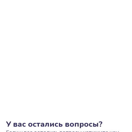
Ремонт цепи питания
2500 руб.
Заказать
Замена видеоадаптера (видеокарты)
1800 руб.
Заказать
Замена, перепайка чипа
1300 руб.
Заказать
Замена HDMI-разъема
650 руб.
Заказать
У вас остались вопросы?