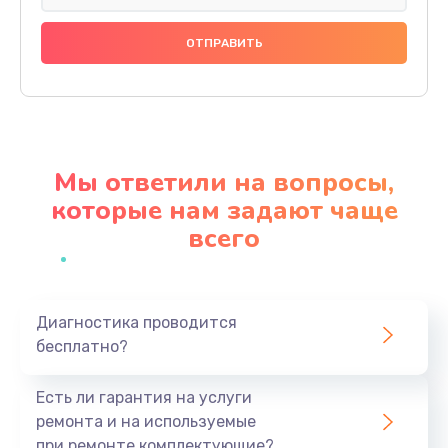
Замена праймера
1000 руб.
Заказать
Ремонт материнской платы
4500 руб.
Мы ответили на вопросы,
Заказать
которые нам задают чаще
всего
Профилактическая чистка
1000 руб.
Заказать
Диагностика проводится
бесплатно?
Прошивка BIOS
1920 руб.
Есть ли гарантия на услуги
Заказать
ремонта и на используемые
при ремонте комплектующие?