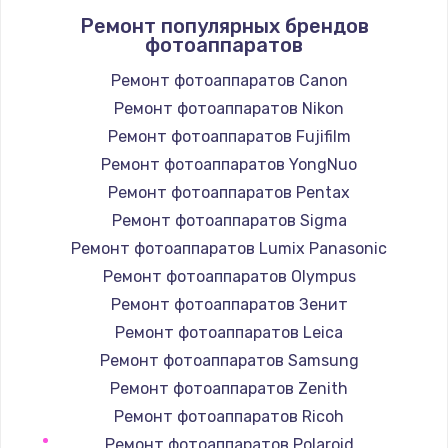
Ремонт популярных брендов
1400 руб.
фотоаппаратов
Заказать
Ремонт фотоаппаратов Canon
Ремонт фотоаппаратов Nikon
Замена / ремонт электронного модуля
управления
Ремонт фотоаппаратов Fujifilm
600 руб.
Ремонт фотоаппаратов YongNuo
Заказать
Ремонт фотоаппаратов Pentax
Ремонт фотоаппаратов Sigma
Замена конфорки
Ремонт фотоаппаратов Lumix Panasonic
1100 руб.
Ремонт фотоаппаратов Olympus
Заказать
Ремонт фотоаппаратов Зенит
Ремонт фотоаппаратов Leica
Замена платы сенсора
Ремонт фотоаппаратов Samsung
900 руб.
Ремонт фотоаппаратов Zenith
Заказать
Ремонт фотоаппаратов Ricoh
Ремонт фотоаппаратов Polaroid