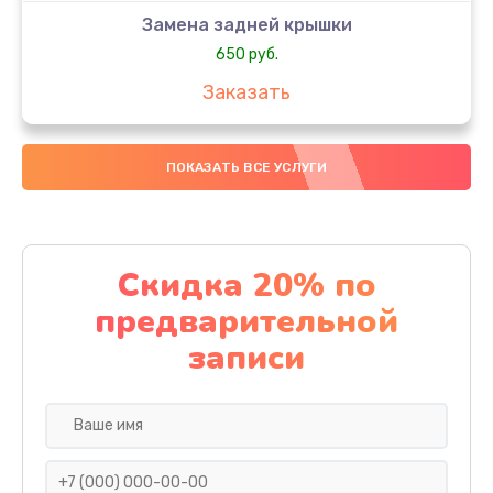
Замена задней крышки
650 руб.
Заказать
Замена аккумулятора
ПОКАЗАТЬ ВСЕ УСЛУГИ
4000 руб.
Заказать
Замена материнской платы
Скидка 20% по
1100 руб.
предварительной
Заказать
записи
Замена масла
750 руб.
Заказать