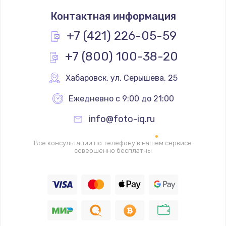
Замена термостата
Контактная информация
1200 руб.
Заказать
+7 (421) 226-05-59
+7 (800) 100-38-20
Замена реле
1000 руб.
Хабаровск
,
 ул. Серышева, 25
Заказать
Ежедневно с 9:00 до 21:00
Замена термопредохранителя
info@foto-iq.ru
700 руб.
Заказать
Все консультации по телефону в нашем сервисе
совершенно бесплатны
Замена ТЭНа
2500 руб.
Заказать
Замена шнура