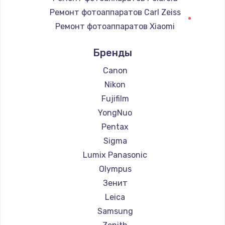
Замена регулятора режимов конфорки
Ремонт фотоаппаратов Carl Zeiss
900 руб.
Ремонт фотоаппаратов Xiaomi
Заказать
Ремонт фотоаппаратов LUMIX
Бренды
Ремонт фотоаппаратов Kodak
Замена сенсорного датчика
Ремонт фотоаппаратов Blackmagic
Canon
1300 руб.
Nikon
Заказать
Fujifilm
YongNuo
Замена сигнальной лампы
Pentax
1200 руб.
Sigma
Заказать
Lumix Panasonic
Olympus
Замена системной платы
Зенит
1500 руб.
Leica
Заказать
Samsung