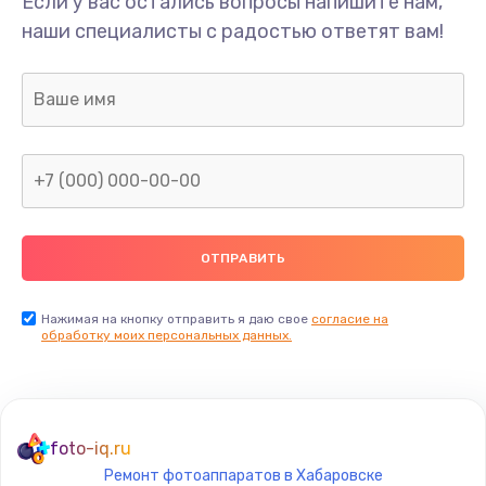
Если у вас остались вопросы напишите нам,
Замена/Pемонт карбюратора
наши специалисты с радостью ответят вам!
1300 руб.
Заказать
Ремонт капиллярной трубки
400 руб.
Заказать
Замена блока питания
1000 руб.
Заказать
Нажимая на кнопку отправить я даю свое
согласие на
обработку моих персональных данных.
Прошивка / разблокировка
900 руб.
Заказать
foto-iq.ru
Ремонт фотоаппаратов в Хабаровске